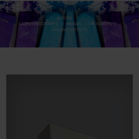
ACCUEIL
>
CADRES DÉCORATIFS
>
IMAGES
>
WOODSTYL
>
GOUSSET WTTGT13