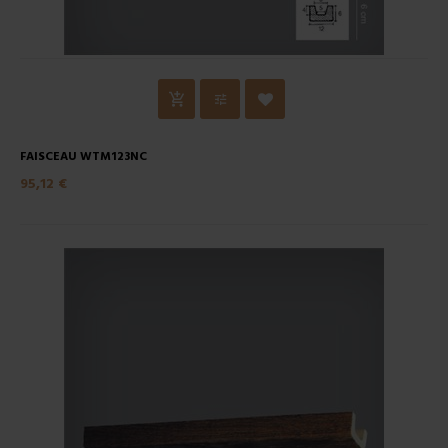
FAISCEAU WTM123NC
95,12 €