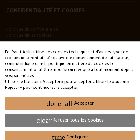
CONFIDENTIALITÉ ET COOKIES
Politique de confidentialité
Politique sur les cookies
BULLETIN
EdilParatiAcilia utilise des cookies techniques et d'autres types de
cookies ne seront utilisés qu'avec le consentement de l'utilisateur,
comme indiqué dans la politique en matière de cookies. Le
consentement peut être modifié ou révoqué à tout moment depuis
vos paramètres.
Utilisez le bouton « Accepter » pour accepter. Utilisez le bouton «
Rejeter » pour continuer sans accepter.
Copyright © 2024 by 3Enne s.r.l.s. P.IVA/C.F.: 13466181008
Numéro d'enregistrement REA : RM-1449325 - Registre du
Commerce de Rome
done_all
Accepter
Website Developed by M.Borzacchini - TestSide
clear
Refuser tous les cookies
tune
Configurer
PARAMÈTRES DES COOKIES