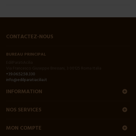
CONTACTEZ-NOUS
BUREAU PRINCIPAL
EdilParatiAcilia
Via Francesco Giuseppe Bressani, 3 00125 Roma Italia
+39.06.52.58.330
info@edilparatiacilia.it
INFORMATION
NOS SERVICES
MON COMPTE