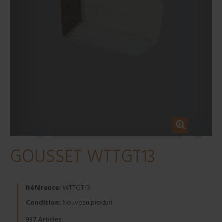
GOUSSET WTTGT13
Référence:
WTTGT13
Condition:
Nouveau produit
Articles
997