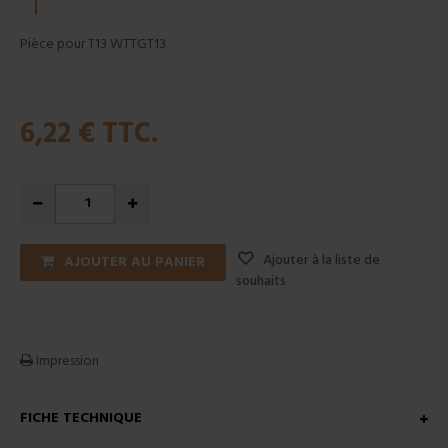
Pièce pour T13 WTTGT13
6,22 €
TTC.
Ajouter à la liste de
AJOUTER AU PANIER
souhaits
Impression
FICHE TECHNIQUE