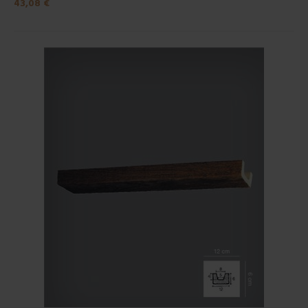
43,08 €