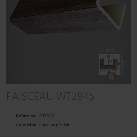
FAISCEAU WT2845
Référence:
WT2845
Condition:
Nouveau produit