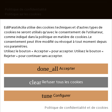
Politique de confidentialité
Politique sur les cookies
BULLETIN
EdilParatiAcilia utilise des cookies techniques et d'autres types de
cookies ne seront utilisés qu'avec le consentement de l'utilisateur,
comme indiqué dans la politique en matière de cookies. Le
consentement peut être modifié ou révoqué à tout moment depuis
vos paramètres.
Utilisez le bouton « Accepter » pour accepter. Utilisez le bouton «
Rejeter » pour continuer sans accepter.
Copyright © 2024 by 3Enne s.r.l.s. P.IVA/C.F.: 13466181008
Numéro d'enregistrement REA : RM-1449325 - Registre du
Commerce de Rome
done_all
Accepter
Website Developed by M.Borzacchini - TestSide
clear
Refuser tous les cookies
tune
Configurer
PARAMÈTRES DES COOKIES
Politique de confidentialité et de cookies