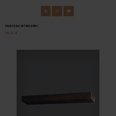
FAISCEAU WTM123NC
95,12 €