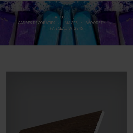
ACCUEIL
>
CADRES DÉCORATIFS
>
IMAGES
>
WOODSTYL
>
FAISCEAU WT2845