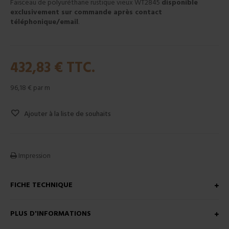
Faisceau de polyuréthane rustique vieux WT2845
disponible
exclusivement sur commande après contact
téléphonique/email
.
432,83 €
TTC.
96,18 €
par m
Ajouter à la liste de souhaits
Impression
FICHE TECHNIQUE
PLUS D'INFORMATIONS