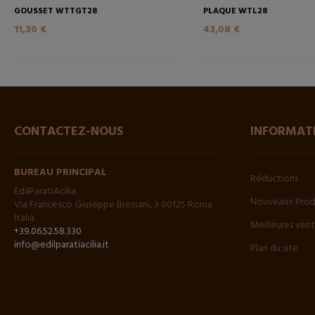
GOUSSET WTTGT28
PLAQUE WTL28
11,30 €
43,08 €
CONTACTEZ-NOUS
INFORMAT
BUREAU PRINCIPAL
Réductions
EdilParatiAcilia
Nouveaux Prod
Via Francesco Giuseppe Bressani, 3 00125 Roma
Italia
Meilleures ven
+39.06.52.58.330
info@edilparatiacilia.it
Plan du site