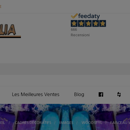
E
666
Recensioni
Les Meilleures Ventes
Blog
EIL
>
CADRES DÉCORATIFS
>
IMAGES
>
WOODSTYL
>
FAISCEAU 