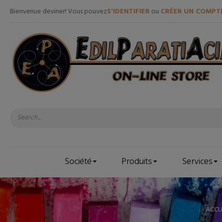
Bienvenue deviner! Vous pouvez
S'IDENTIFIER
ou
CRÉER UN COMPT
Société
Produits
Services
ACCU