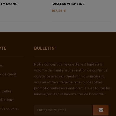
WTM1245NC
FAISCEAU WTM163NC
167,26 €
PTE
BULLETIN
Notre concept de newsletter est basé sur la
es
volonté de maintenir une relation de confiance
 de crédit
constante avec nos clients. En vous inscrivant,
vous aurez l'avantage de recevoir des offres
promotionnelles en avant-première et toutes les
onnelles
mises à jour les plus importantes de l'industrie.
ductions
 de cookies