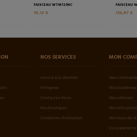
FAISCEAU WTM123NC
FAISCEAU 
95,12 €
136,87 €
ION
NOS SERVICES
MON COM
Service à la clientèle
Mes command
uits
Entreprise
Mes bordereaux
tes
Contactez-Nous
Mes adresses
Nos boutiques
Mes infos pers
Conditions d'utilisation
Mes bons de ré
Vos paramètres