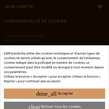
MON COMPTE
CONFIDENTIALITÉ ET COOKIES
Politique de confidentialité
Politique sur les cookies
BULLETIN
EdilParatiAcilia utilise des cookies techniques et d'autres types de
cookies ne seront utilisés qu'avec le consentement de l'utilisateur,
comme indiqué dans la politique en matière de cookies. Le
consentement peut être modifié ou révoqué à tout moment depuis
vos paramètres.
Utilisez le bouton « Accepter » pour accepter. Utilisez le bouton «
Rejeter » pour continuer sans accepter.
Copyright © 2024 by 3Enne s.r.l.s. P.IVA/C.F.: 13466181008
Numéro d'enregistrement REA : RM-1449325 - Registre du
Commerce de Rome
done_all
Accepter
Website Developed by M.Borzacchini - TestSide
clear
Refuser tous les cookies