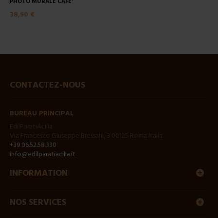
PHOTO MURALE CAFE'
38,90 €
CONTACTEZ-NOUS
BUREAU PRINCIPAL
EdilParatiAcilia
Via Francesco Giuseppe Bressani, 3 00125 Roma Italia
+39.06.52.58.330
info@edilparatiacilia.it
INFORMATION
NOS SERVICES