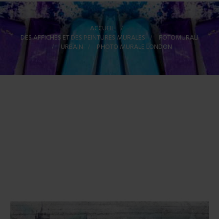
ACCUEIL
>
DES AFFICHES ET DES PEINTURES MURALES
>
FOTOMURALI
>
URBAIN
>
PHOTO MURALE LONDON