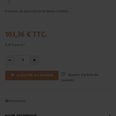
Panneau de plafond de HF Berlin THFBER
103,36 €
TTC.
8,61 €
par m²
Ajouter à la liste de
AJOUTER AU PANIER
souhaits
Impression
FICHE TECHNIQUE