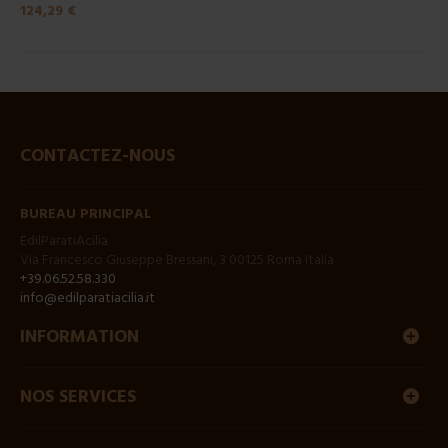
124,29 €
CONTACTEZ-NOUS
BUREAU PRINCIPAL
EdilParatiAcilia
Via Francesco Giuseppe Bressani, 3 00125 Roma Italia
+39.06.52.58.330
info@edilparatiacilia.it
INFORMATION
NOS SERVICES