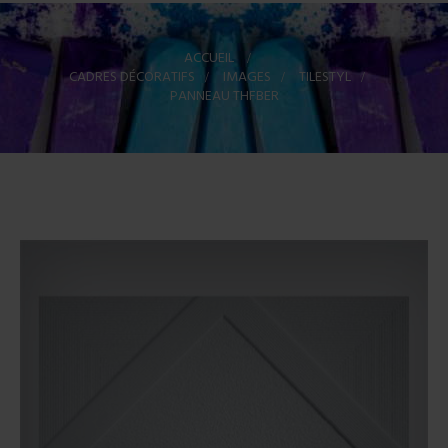
ACCUEIL
>
CADRES DÉCORATIFS
>
IMAGES
>
TILESTYL
>
PANNEAU THFBER