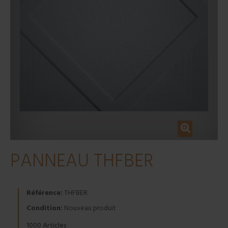
PANNEAU THFBER
Référence:
THFBER
Condition:
Nouveau produit
Articles
1000