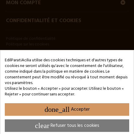
MON COMPTE
CONFIDENTIALITÉ ET COOKIES
Politique de confidentialité
Politique sur les cookies
BULLETIN
EdilParatiAcilia utilise des cookies techniques et d'autres types de
cookies ne seront utilisés qu'avec le consentement de l'utilisateur,
comme indiqué dans la politique en matière de cookies. Le
consentement peut être modifié ou révoqué à tout moment depuis
vos paramètres.
Utilisez le bouton « Accepter » pour accepter. Utilisez le bouton «
Rejeter » pour continuer sans accepter.
Copyright © 2024 by 3Enne s.r.l.s. P.IVA/C.F.: 13466181008
Numéro d'enregistrement REA : RM-1449325 - Registre du
Commerce de Rome
done_all
Accepter
Website Developed by M.Borzacchini - TestSide
clear
Refuser tous les cookies