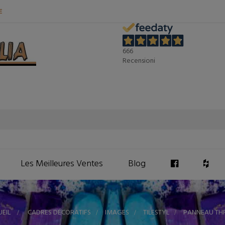
E
666
Recensioni
Les Meilleures Ventes
Blog
EIL
>
CADRES DÉCORATIFS
>
IMAGES
>
TILESTYL
>
PANNEAU TH