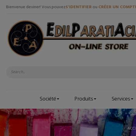
Bienvenue deviner! Vous pouvez
S'IDENTIFIER
ou
CRÉER UN COMPT
Société
Produits
Services
ACCU