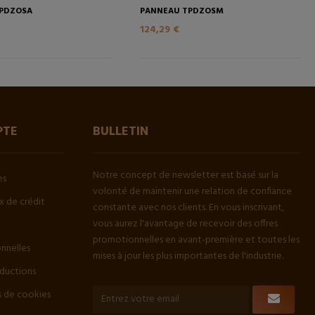
PDZOSA
PANNEAU TPDZOSM
124,29 €
PTE
BULLETIN
Notre concept de newsletter est basé sur la
es
volonté de maintenir une relation de confiance
 de crédit
constante avec nos clients. En vous inscrivant,
vous aurez l'avantage de recevoir des offres
promotionnelles en avant-première et toutes les
onnelles
mises à jour les plus importantes de l'industrie.
ductions
 de cookies