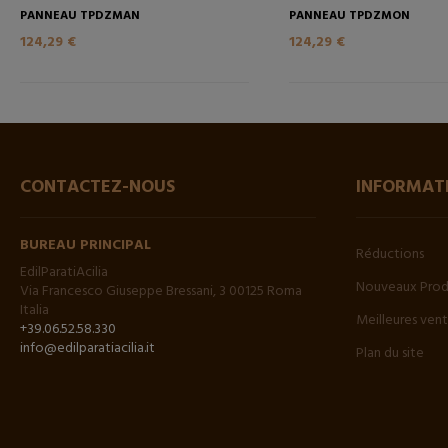
PANNEAU TPDZMAN
PANNEAU TPDZMON
124,29 €
124,29 €
CONTACTEZ-NOUS
INFORMAT
BUREAU PRINCIPAL
Réductions
EdilParatiAcilia
Nouveaux Prod
Via Francesco Giuseppe Bressani, 3 00125 Roma
Italia
Meilleures ven
+39.06.52.58.330
info@edilparatiacilia.it
Plan du site