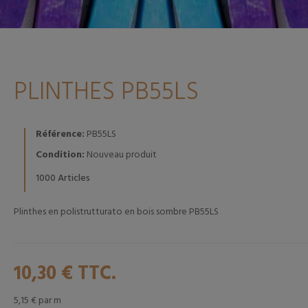
PLINTHES PB55LS
Référence:
PB55LS
Condition:
Nouveau produit
Articles
1000
Plinthes en polistrutturato en bois sombre PB55LS
10,30 €
TTC.
5,15 €
par m