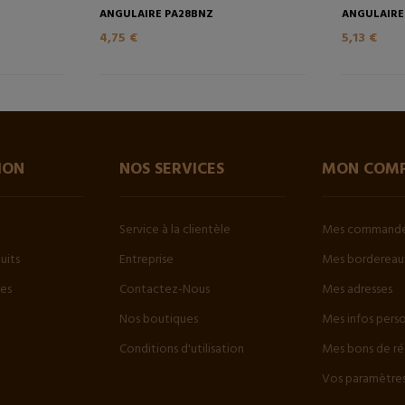
ANGULAIRE PA28BNZ
ANGULAIRE
4,75 €
5,13 €
ION
NOS SERVICES
MON COM
Service à la clientèle
Mes command
uits
Entreprise
Mes bordereaux
tes
Contactez-Nous
Mes adresses
Nos boutiques
Mes infos pers
Conditions d'utilisation
Mes bons de ré
Vos paramètres