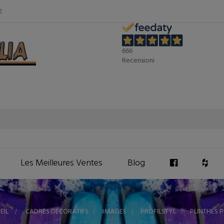
E
666
Recensioni
Les Meilleures Ventes
Blog
EIL
>
CADRES DÉCORATIFS
>
IMAGES
>
PROFILSTYL
>
PLINTHES P