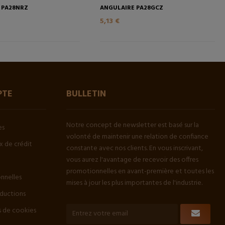
 PA28NRZ
ANGULAIRE PA28GCZ
5,13 €
PTE
BULLETIN
Notre concept de newsletter est basé sur la
es
volonté de maintenir une relation de confiance
 de crédit
constante avec nos clients. En vous inscrivant,
vous aurez l'avantage de recevoir des offres
promotionnelles en avant-première et toutes les
onnelles
mises à jour les plus importantes de l'industrie.
ductions
 de cookies