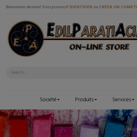
Bienvenue deviner! Vous pouvez
S'IDENTIFIER
ou
CRÉER UN COMPT
Société
Produits
Services
ACCU