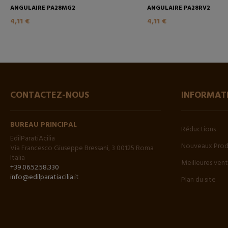
ANGULAIRE PA28MG2
ANGULAIRE PA28RV2
4,11 €
4,11 €
CONTACTEZ-NOUS
INFORMAT
BUREAU PRINCIPAL
Réductions
EdilParatiAcilia
Nouveaux Prod
Via Francesco Giuseppe Bressani, 3 00125 Roma
Italia
Meilleures ven
+39.06.52.58.330
info@edilparatiacilia.it
Plan du site