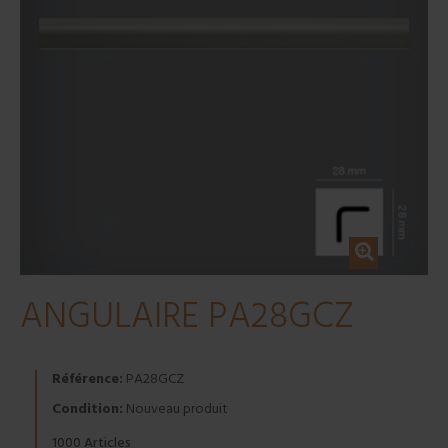
ANGULAIRE PA28GCZ
Référence:
PA28GCZ
Condition:
Nouveau produit
Articles
1000