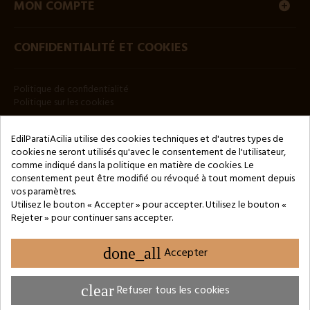
MON COMPTE
CONFIDENTIALITÉ ET COOKIES
Politique de confidentialité
Politique sur les cookies
BULLETIN
EdilParatiAcilia utilise des cookies techniques et d'autres types de
cookies ne seront utilisés qu'avec le consentement de l'utilisateur,
comme indiqué dans la politique en matière de cookies. Le
consentement peut être modifié ou révoqué à tout moment depuis
vos paramètres.
Utilisez le bouton « Accepter » pour accepter. Utilisez le bouton «
Rejeter » pour continuer sans accepter.
Copyright © 2024 by 3Enne s.r.l.s. P.IVA/C.F.: 13466181008
Numéro d'enregistrement REA : RM-1449325 - Registre du
Commerce de Rome
done_all
Accepter
Website Developed by M.Borzacchini - TestSide
clear
Refuser tous les cookies