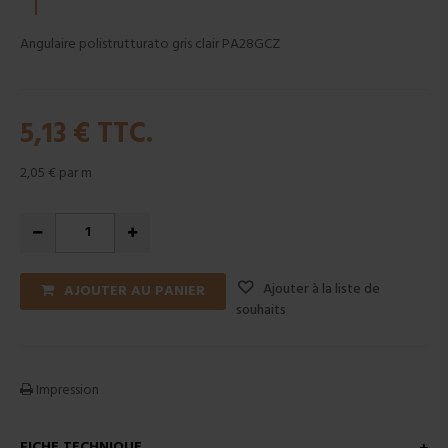
Angulaire polistrutturato gris clair PA28GCZ
5,13 €
TTC.
2,05 €
par m
Ajouter à la liste de
AJOUTER AU PANIER
souhaits
Impression
FICHE TECHNIQUE