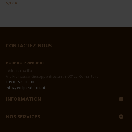
5,13 €
CONTACTEZ-NOUS
BUREAU PRINCIPAL
EdilParatiAcilia
Via Francesco Giuseppe Bressani, 3 00125 Roma Italia
+39.06.52.58.330
info@edilparatiacilia.it
INFORMATION
NOS SERVICES