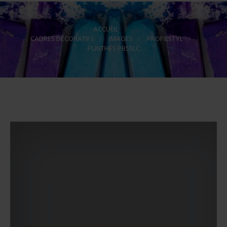
ACCUEIL
>
CADRES DÉCORATIFS
>
IMAGES
>
PROFILSTYL
>
PLINTHES PB55LC