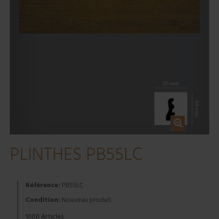
PLINTHES PB55LC
Référence:
PB55LC
Condition:
Nouveau produit
Articles
1000