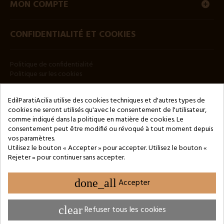
MON COMPTE
CONFIDENTIALITÉ ET COOKIES
Politique de confidentialité
Politique sur les cookies
BULLETIN
EdilParatiAcilia utilise des cookies techniques et d'autres types de
cookies ne seront utilisés qu'avec le consentement de l'utilisateur,
comme indiqué dans la politique en matière de cookies. Le
consentement peut être modifié ou révoqué à tout moment depuis
vos paramètres.
Utilisez le bouton « Accepter » pour accepter. Utilisez le bouton «
Rejeter » pour continuer sans accepter.
Copyright © 2024 by 3Enne s.r.l.s. P.IVA/C.F.: 13466181008
Numéro d'enregistrement REA : RM-1449325 - Registre du
Commerce de Rome
done_all
Accepter
Website Developed by M.Borzacchini - TestSide
clear
Refuser tous les cookies