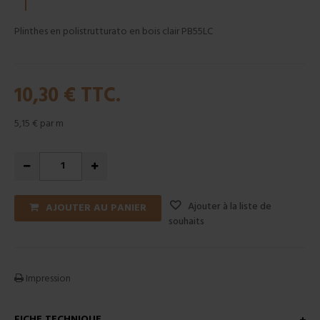
Plinthes en polistrutturato en bois clair PB55LC
10,30 €
TTC.
5,15 €
par m
Ajouter à la liste de
AJOUTER AU PANIER
souhaits
Impression
FICHE TECHNIQUE