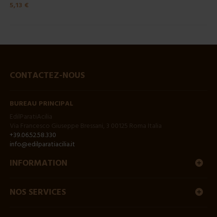
5,13 €
CONTACTEZ-NOUS
BUREAU PRINCIPAL
EdilParatiAcilia
Via Francesco Giuseppe Bressani, 3 00125 Roma Italia
+39.06.52.58.330
info@edilparatiacilia.it
INFORMATION
NOS SERVICES