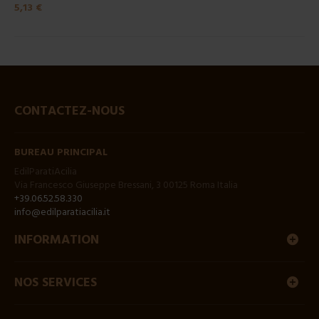
5,13 €
CONTACTEZ-NOUS
BUREAU PRINCIPAL
EdilParatiAcilia
Via Francesco Giuseppe Bressani, 3 00125 Roma Italia
+39.06.52.58.330
info@edilparatiacilia.it
INFORMATION
NOS SERVICES