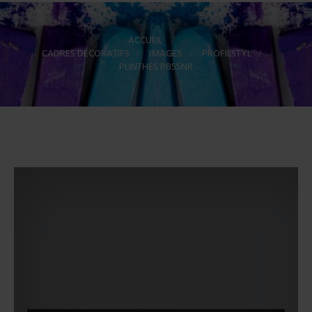
ACCUEIL
>
CADRES DÉCORATIFS
>
IMAGES
>
PROFILSTYL
>
PLINTHES PB55NR