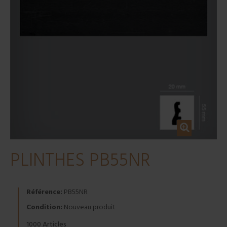
PLINTHES PB55NR
Référence:
PB55NR
Condition:
Nouveau produit
Articles
1000