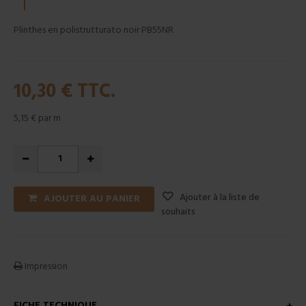
Plinthes en polistrutturato noir PB55NR
10,30 €
TTC.
5,15 €
par m
Ajouter à la liste de
AJOUTER AU PANIER
souhaits
Impression
FICHE TECHNIQUE