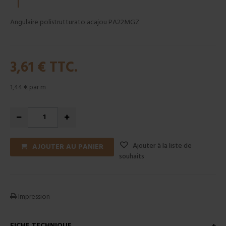
Angulaire polistrutturato acajou PA22MGZ
3,61 €
TTC.
1,44 €
par m
Ajouter à la liste de
AJOUTER AU PANIER
souhaits
Impression
FICHE TECHNIQUE