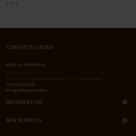
5,13 €
CONTACTEZ-NOUS
BUREAU PRINCIPAL
EdilParatiAcilia
Via Francesco Giuseppe Bressani, 3 00125 Roma Italia
+39.06.52.58.330
info@edilparatiacilia.it
INFORMATION
NOS SERVICES