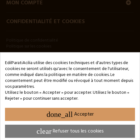
MON COMPTE
CONFIDENTIALITÉ ET COOKIES
Politique de confidentialité
Politique sur les cookies
BULLETIN
EdilParatiAcilia utilise des cookies techniques et d'autres types de
cookies ne seront utilisés qu'avec le consentement de l'utilisateur,
comme indiqué dans la politique en matière de cookies. Le
consentement peut être modifié ou révoqué à tout moment depuis
vos paramètres.
Utilisez le bouton « Accepter » pour accepter. Utilisez le bouton «
Rejeter » pour continuer sans accepter.
Copyright © 2024 by 3Enne s.r.l.s. P.IVA/C.F.: 13466181008
Numéro d'enregistrement REA : RM-1449325 - Registre du
Commerce de Rome
done_all
Accepter
Website Developed by M.Borzacchini - TestSide
clear
Refuser tous les cookies