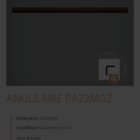
ANGULAIRE PA22MGZ
Référence:
PA22MGZ
Condition:
Nouveau produit
Articles
1000