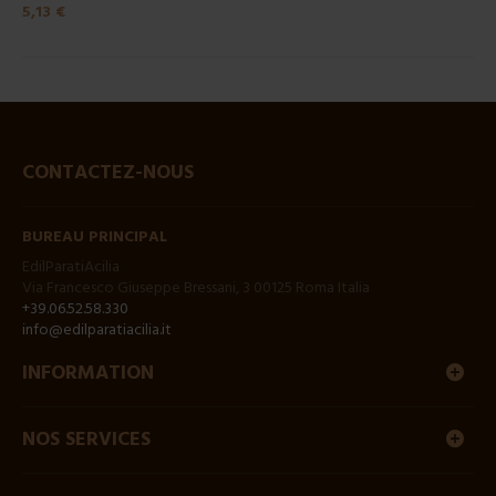
5,13 €
CONTACTEZ-NOUS
BUREAU PRINCIPAL
EdilParatiAcilia
Via Francesco Giuseppe Bressani, 3 00125 Roma Italia
+39.06.52.58.330
info@edilparatiacilia.it
INFORMATION
NOS SERVICES