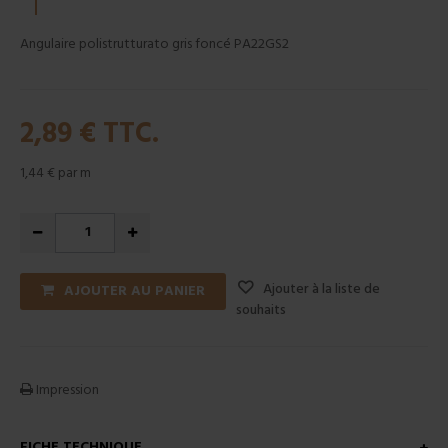
Angulaire polistrutturato gris foncé PA22GS2
2,89 €
TTC.
1,44 €
par m
Ajouter à la liste de
AJOUTER AU PANIER
souhaits
Impression
FICHE TECHNIQUE