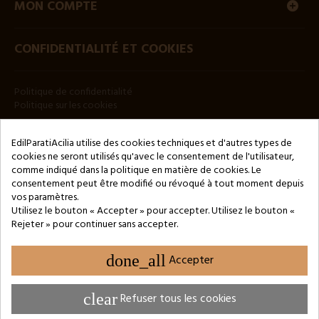
MON COMPTE
CONFIDENTIALITÉ ET COOKIES
Politique de confidentialité
Politique sur les cookies
BULLETIN
EdilParatiAcilia utilise des cookies techniques et d'autres types de
cookies ne seront utilisés qu'avec le consentement de l'utilisateur,
comme indiqué dans la politique en matière de cookies. Le
consentement peut être modifié ou révoqué à tout moment depuis
vos paramètres.
Utilisez le bouton « Accepter » pour accepter. Utilisez le bouton «
Rejeter » pour continuer sans accepter.
Copyright © 2024 by 3Enne s.r.l.s. P.IVA/C.F.: 13466181008
Numéro d'enregistrement REA : RM-1449325 - Registre du
Commerce de Rome
done_all
Accepter
Website Developed by M.Borzacchini - TestSide
clear
Refuser tous les cookies