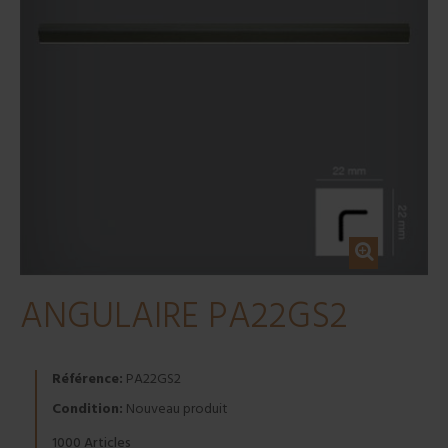
ANGULAIRE PA22GS2
Référence:
PA22GS2
Condition:
Nouveau produit
Articles
1000