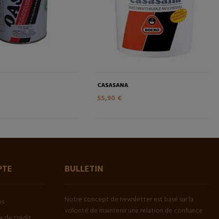
CASASANA
55,90 €
PTE
BULLETIN
Notre concept de newsletter est basé sur la
es
volonté de maintenir une relation de confiance
 de crédit