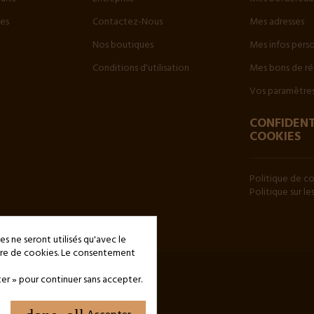
tes
Contactez-Nous
Mes adresses
Nos boutiques
Mes infos pers
Conditions d'utilisation
Mes bons de ré
Vos paramètres
CONFIDENT
COOKIES
Politique de co
Politique sur l
es ne seront utilisés qu'avec le
ière de cookies. Le consentement
ter » pour continuer sans accepter.
de Rome