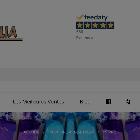
E
666
Recensioni
Les Meilleures Ventes
Blog
ACCUEIL
>
PEINTURE À BASE D'EAU
>
R1 PRO