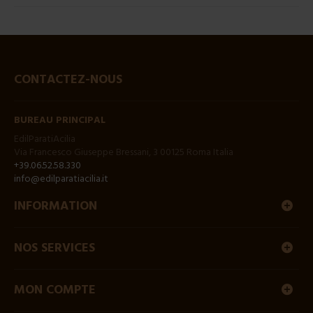
CONTACTEZ-NOUS
BUREAU PRINCIPAL
EdilParatiAcilia
Via Francesco Giuseppe Bressani, 3 00125 Roma Italia
+39.06.52.58.330
info@edilparatiacilia.it
INFORMATION
NOS SERVICES
MON COMPTE