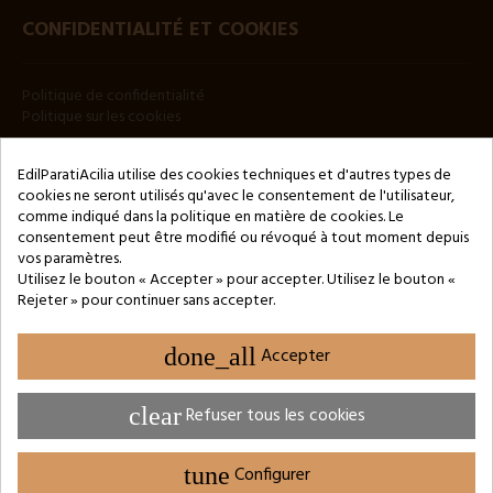
CONFIDENTIALITÉ ET COOKIES
Politique de confidentialité
Politique sur les cookies
BULLETIN
EdilParatiAcilia utilise des cookies techniques et d'autres types de
cookies ne seront utilisés qu'avec le consentement de l'utilisateur,
comme indiqué dans la politique en matière de cookies. Le
consentement peut être modifié ou révoqué à tout moment depuis
vos paramètres.
Utilisez le bouton « Accepter » pour accepter. Utilisez le bouton «
Rejeter » pour continuer sans accepter.
Copyright © 2024 by 3Enne s.r.l.s. P.IVA/C.F.: 13466181008
Numéro d'enregistrement REA : RM-1449325 - Registre du
Commerce de Rome
done_all
Accepter
Website Developed by M.Borzacchini - TestSide
clear
Refuser tous les cookies
tune
Configurer
PARAMÈTRES DES COOKIES