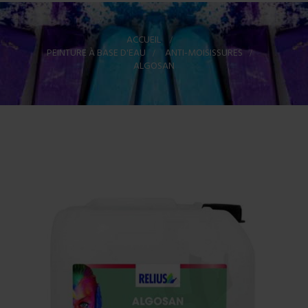
ACCUEIL
>
PEINTURE À BASE D'EAU
>
ANTI-MOISISSURES
>
ALGOSAN