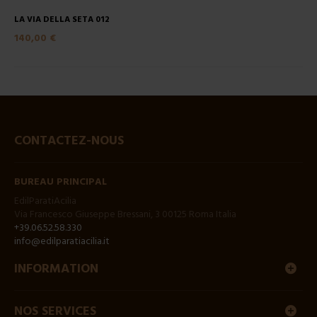
LA VIA DELLA SETA 012
140,00 €
CONTACTEZ-NOUS
BUREAU PRINCIPAL
EdilParatiAcilia
Via Francesco Giuseppe Bressani, 3 00125 Roma Italia
+39.06.52.58.330
info@edilparatiacilia.it
INFORMATION
NOS SERVICES