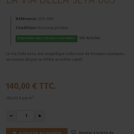
LA VIA DELLA SETA 005
Référence:
VDS-005
Condition:
Nouveau produit
Articles
100
Disponible dans 5/6 jours ouvrables.
La Via Della Seta, une magnifique collection de fresques classiques,
sur mesure (le prix se réfère au mètre carré).
140,00 €
TTC.
140,00 €
par m²
Ajouter à la liste de
AJOUTER AU PANIER