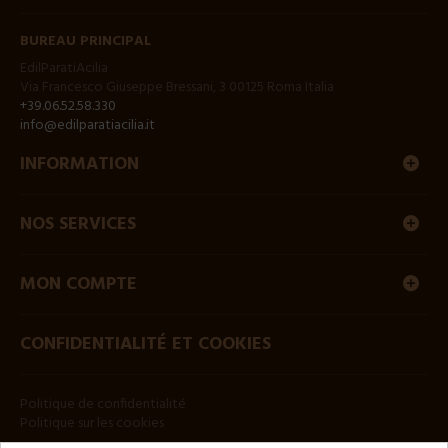
BUREAU PRINCIPAL
EdilParatiAcilia
Via Francesco Giuseppe Bressani, 3 00125 Roma Italia
+39.06.52.58.330
info@edilparatiacilia.it
INFORMATION
NOS SERVICES
MON COMPTE
CONFIDENTIALITÉ ET COOKIES
Politique de confidentialité
Politique sur les cookies