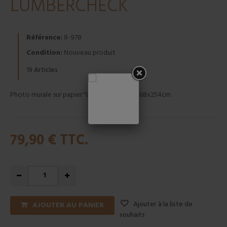
LUMBERCHECK
Référence:
8-978
Condition:
Nouveau produit
Articles
19
Photo murale sur papier "LUMBERCHECK" 368x254cm.
79,90 €
TTC.
Ajouter à la liste de
AJOUTER AU PANIER
souhaits