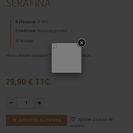
SERAFINA
Référence:
8-963
Condition:
Nouveau produit
Articles
19
Photo murale sur papier "SERAFINA" 368x254cm.
79,90 €
TTC.
Ajouter à la liste de
AJOUTER AU PANIER
souhaits