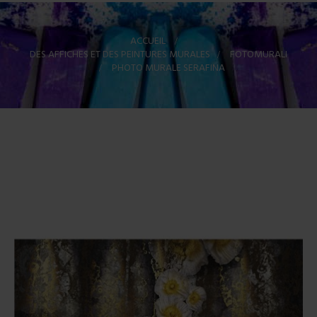
ACCUEIL
>
DES AFFICHES ET DES PEINTURES MURALES
>
FOTOMURALI
>
PHOTO MURALE SERAFINA