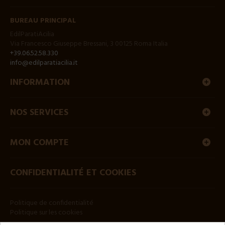
BUREAU PRINCIPAL
EdilParatiAcilia
Via Francesco Giuseppe Bressani, 3 00125 Roma Italia
+39.06.52.58.330
info@edilparatiacilia.it
INFORMATION
NOS SERVICES
MON COMPTE
CONFIDENTIALITÉ ET COOKIES
Politique de confidentialité
Politique sur les cookies