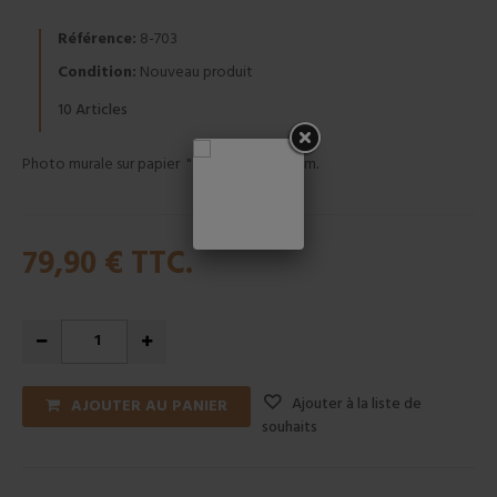
Référence:
8-703
Condition:
Nouveau produit
Articles
10
Photo murale sur papier "GOLD" 368x254cm.
79,90 €
TTC.
Ajouter à la liste de
AJOUTER AU PANIER
souhaits