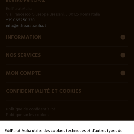
BUREAU PRINCIPAL
EdilParatiAcilia
Via Francesco Giuseppe Bressani, 3 00125 Roma Italia
+39.06.52.58.330
info@edilparatiacilia.it
INFORMATION
NOS SERVICES
MON COMPTE
CONFIDENTIALITÉ ET COOKIES
Politique de confidentialité
Politique sur les cookies
BULLETIN
EdilParatiAcilia utilise des cookies techniques et d'autres types de