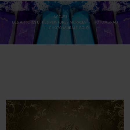
ACCUEIL
>
DES AFFICHES ET DES PEINTURES MURALES
>
FOTOMURALI
>
PHOTO MURALE GOLD