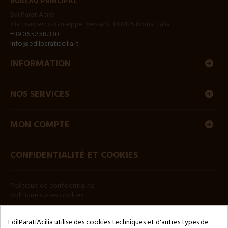
BUREAU PRINCIPAL
EdilParatiAcilia
Via Francesco Giuseppe Bressani, 3 00125 Roma Italia
+39.06.52.58.330
info@edilparatiacilia.it
INFORMATION
NOS SERVICES
MON COMPTE
CONFIDENTIALITÉ ET COOKIES
Politique de confidentialité
Politique sur les cookies
BULLETIN
EdilParatiAcilia utilise des cookies techniques et d'autres types de