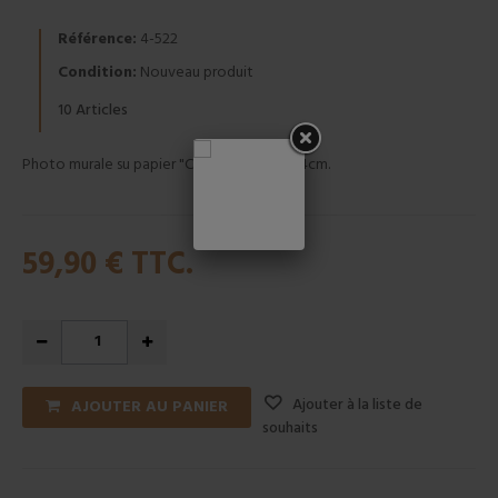
Référence:
4-522
Condition:
Nouveau produit
Articles
10
Photo murale su papier "CANOPY" 184x254cm.
59,90 €
TTC.
Ajouter à la liste de
AJOUTER AU PANIER
souhaits