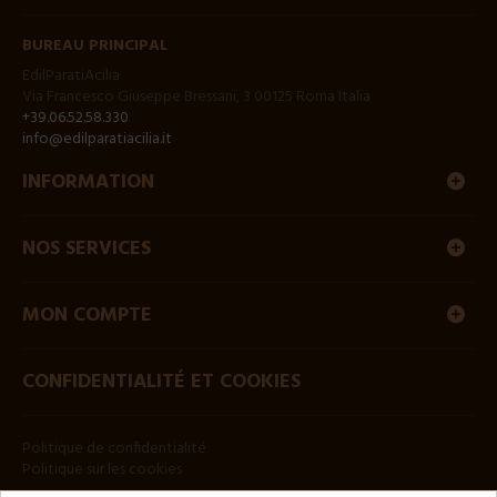
BUREAU PRINCIPAL
EdilParatiAcilia
Via Francesco Giuseppe Bressani, 3 00125 Roma Italia
+39.06.52.58.330
info@edilparatiacilia.it
INFORMATION
NOS SERVICES
MON COMPTE
CONFIDENTIALITÉ ET COOKIES
Politique de confidentialité
Politique sur les cookies