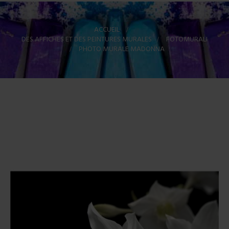
ACCUEIL
>
DES AFFICHES ET DES PEINTURES MURALES
>
FOTOMURALI
>
PHOTO MURALE MADONNA