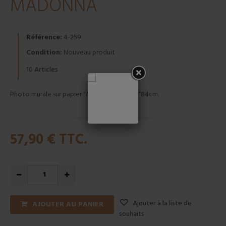
MADONNA
Référence:
4-259
Condition:
Nouveau produit
Articles
10
Photo murale sur papier "MADONNA" 254x184cm.
57,90 €
TTC.
Ajouter à la liste de
AJOUTER AU PANIER
souhaits