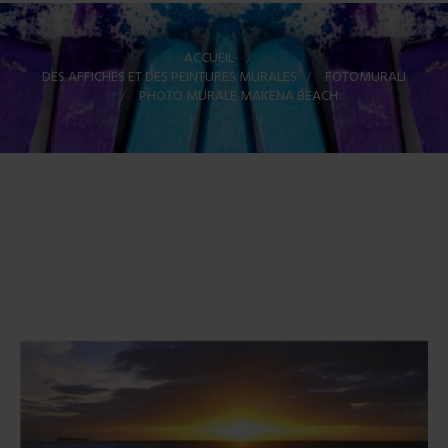
ACCUEIL
>
DES AFFICHES ET DES PEINTURES MURALES
>
FOTOMURALI
>
PHOTO MURALE MAKENA BEACH