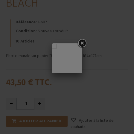
BEACH
Référence:
1-607
Condition:
Nouveau produit
Articles
10
Photo murale sur papier "MAKENA BEACH" 184x127cm.
43,50 €
TTC.
Ajouter à la liste de
AJOUTER AU PANIER
souhaits