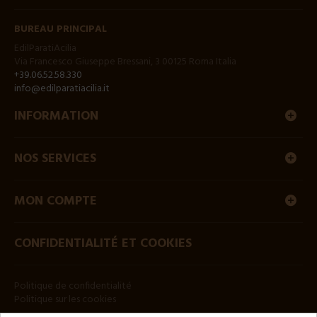
BUREAU PRINCIPAL
EdilParatiAcilia
Via Francesco Giuseppe Bressani, 3 00125 Roma Italia
+39.06.52.58.330
info@edilparatiacilia.it
INFORMATION
NOS SERVICES
MON COMPTE
CONFIDENTIALITÉ ET COOKIES
Politique de confidentialité
Politique sur les cookies