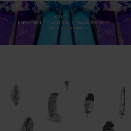
ACCUEIL
>
PAPIER PEINT
>
TENDANCE
>
GLOBETROTTER
>
GLOBETROTTER G56403