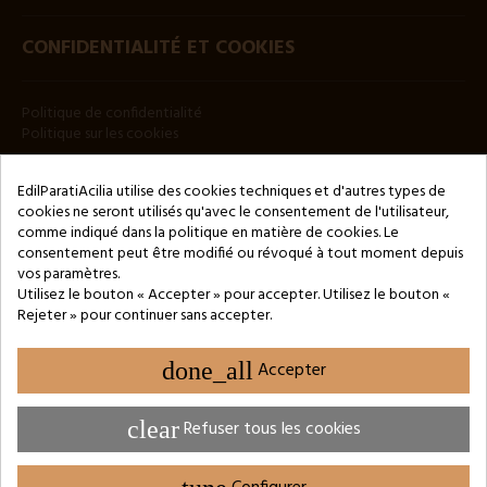
CONFIDENTIALITÉ ET COOKIES
Politique de confidentialité
Politique sur les cookies
BULLETIN
EdilParatiAcilia utilise des cookies techniques et d'autres types de
cookies ne seront utilisés qu'avec le consentement de l'utilisateur,
comme indiqué dans la politique en matière de cookies. Le
consentement peut être modifié ou révoqué à tout moment depuis
vos paramètres.
Utilisez le bouton « Accepter » pour accepter. Utilisez le bouton «
Rejeter » pour continuer sans accepter.
Copyright © 2024 by 3Enne s.r.l.s. P.IVA/C.F.: 13466181008
Numéro d'enregistrement REA : RM-1449325 - Registre du
Commerce de Rome
done_all
Accepter
Website Developed by M.Borzacchini - TestSide
clear
Refuser tous les cookies