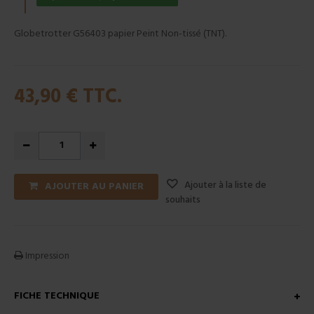
Globetrotter G56403 papier Peint Non-tissé (TNT).
43,90 €
TTC.
Ajouter à la liste de
AJOUTER AU PANIER
souhaits
Impression
FICHE TECHNIQUE