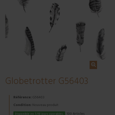
Globetrotter G56403
Référence:
G56403
Condition:
Nouveau produit
Articles
100
Disponible en 7/10 jours ouvrables.