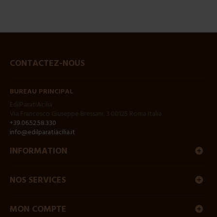
CONTACTEZ-NOUS
BUREAU PRINCIPAL
EdilParatiAcilia
Via Francesco Giuseppe Bressani, 3 00125 Roma Italia
+39.06.52.58.330
info@edilparatiacilia.it
INFORMATION
NOS SERVICES
MON COMPTE