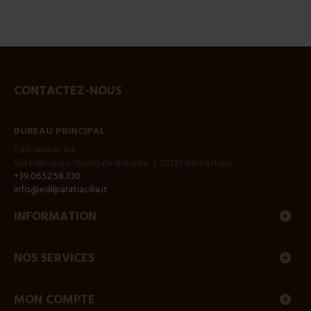
CONTACTEZ-NOUS
BUREAU PRINCIPAL
EdilParatiAcilia
Via Francesco Giuseppe Bressani, 3 00125 Roma Italia
+39.06.52.58.330
info@edilparatiacilia.it
INFORMATION
NOS SERVICES
MON COMPTE