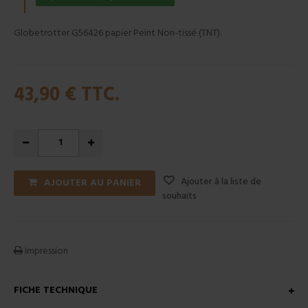
Globetrotter G56426 papier Peint Non-tissé (TNT).
43,90 €
TTC.
Ajouter à la liste de
AJOUTER AU PANIER
souhaits
Impression
FICHE TECHNIQUE