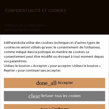
CONFIDENTIALITÉ ET COOKIES
Politique de confidentialité
Politique sur les cookies
BULLETIN
EdilParatiAcilia utilise des cookies techniques et d'autres types de
cookies ne seront utilisés qu'avec le consentement de l'utilisateur,
comme indiqué dans la politique en matière de cookies. Le
consentement peut être modifié ou révoqué à tout moment depuis
vos paramètres.
Utilisez le bouton « Accepter » pour accepter. Utilisez le bouton «
Rejeter » pour continuer sans accepter.
Copyright © 2024 by 3Enne s.r.l.s. P.IVA/C.F.: 13466181008
Numéro d'enregistrement REA : RM-1449325 - Registre du
Commerce de Rome
done_all
Accepter
Website Developed by M.Borzacchini - TestSide
clear
Refuser tous les cookies