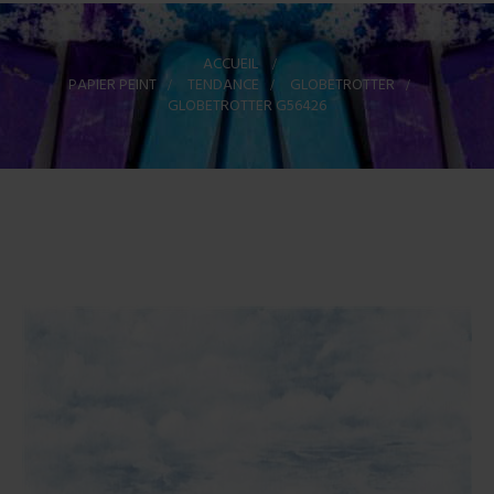
ACCUEIL
>
PAPIER PEINT
>
TENDANCE
>
GLOBETROTTER
>
GLOBETROTTER G56426