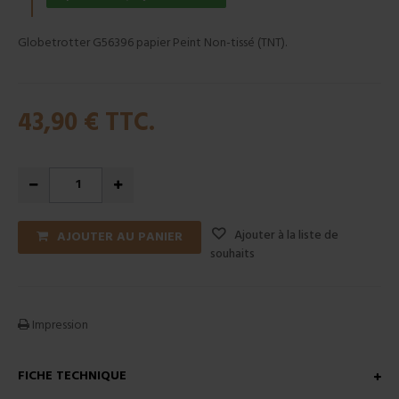
Globetrotter G56396 papier Peint Non-tissé (TNT).
43,90 €
TTC.
Ajouter à la liste de
AJOUTER AU PANIER
souhaits
Impression
FICHE TECHNIQUE