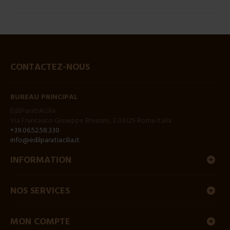
CONTACTEZ-NOUS
BUREAU PRINCIPAL
EdilParatiAcilia
Via Francesco Giuseppe Bressani, 3 00125 Roma Italia
+39.06.52.58.330
info@edilparatiacilia.it
INFORMATION
NOS SERVICES
MON COMPTE