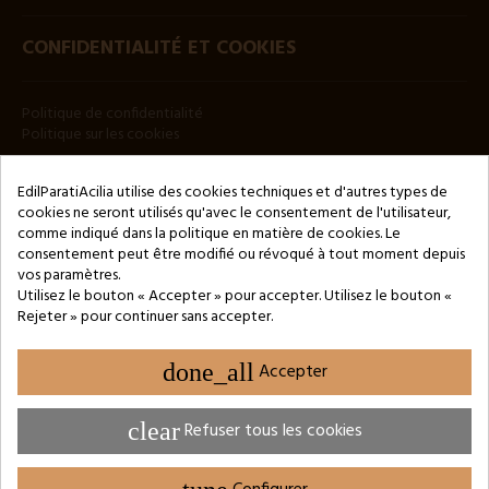
CONFIDENTIALITÉ ET COOKIES
Politique de confidentialité
Politique sur les cookies
BULLETIN
EdilParatiAcilia utilise des cookies techniques et d'autres types de
cookies ne seront utilisés qu'avec le consentement de l'utilisateur,
comme indiqué dans la politique en matière de cookies. Le
consentement peut être modifié ou révoqué à tout moment depuis
vos paramètres.
Utilisez le bouton « Accepter » pour accepter. Utilisez le bouton «
Rejeter » pour continuer sans accepter.
Copyright © 2024 by 3Enne s.r.l.s. P.IVA/C.F.: 13466181008
Numéro d'enregistrement REA : RM-1449325 - Registre du
Commerce de Rome
done_all
Accepter
Website Developed by M.Borzacchini - TestSide
clear
Refuser tous les cookies