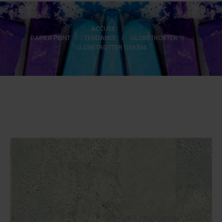
ACCUEIL
>
PAPIER PEINT
>
TENDANCE
>
GLOBETROTTER
>
GLOBETROTTER G56396