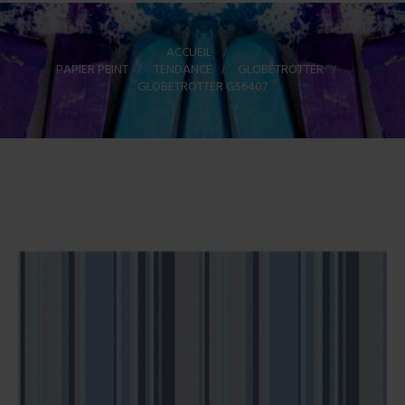
ACCUEIL
>
PAPIER PEINT
>
TENDANCE
>
GLOBETROTTER
>
GLOBETROTTER G56407