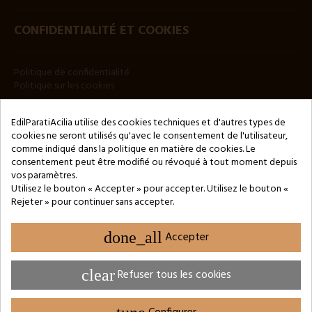
CONFIDENTIALITÉ ET COOKIES
Politique de confidentialité
Politique sur les cookies
BULLETIN
EdilParatiAcilia utilise des cookies techniques et d'autres types de
cookies ne seront utilisés qu'avec le consentement de l'utilisateur,
comme indiqué dans la politique en matière de cookies. Le
consentement peut être modifié ou révoqué à tout moment depuis
vos paramètres.
Utilisez le bouton « Accepter » pour accepter. Utilisez le bouton «
Rejeter » pour continuer sans accepter.
Copyright © 2024 by 3Enne s.r.l.s. P.IVA/C.F.: 13466181008
Numéro d'enregistrement REA : RM-1449325 - Registre du
Commerce de Rome
done_all
Accepter
Website Developed by M.Borzacchini - TestSide
clear
Refuser tous les cookies