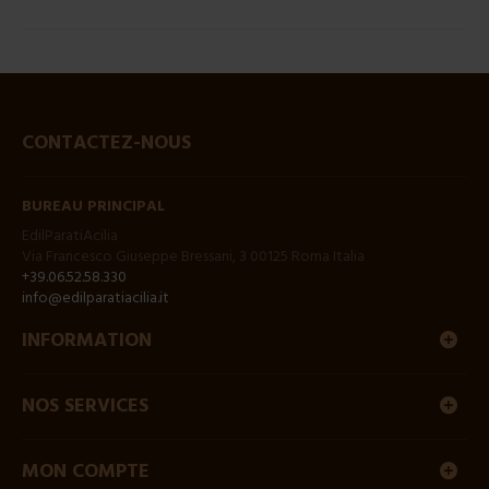
CONTACTEZ-NOUS
BUREAU PRINCIPAL
EdilParatiAcilia
Via Francesco Giuseppe Bressani, 3 00125 Roma Italia
+39.06.52.58.330
info@edilparatiacilia.it
INFORMATION
NOS SERVICES
MON COMPTE