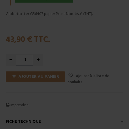
Globetrotter G56407 papier Peint Non-tissé (TNT).
43,90 €
TTC.
Ajouter à la liste de
AJOUTER AU PANIER
souhaits
Impression
FICHE TECHNIQUE