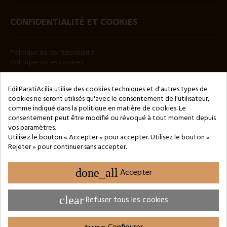
CONFIDENTIALITÉ ET COOKIES
Politique de confidentialité
Politique sur les cookies
BULLETIN
EdilParatiAcilia utilise des cookies techniques et d'autres types de
cookies ne seront utilisés qu'avec le consentement de l'utilisateur,
comme indiqué dans la politique en matière de cookies. Le
consentement peut être modifié ou révoqué à tout moment depuis
vos paramètres.
Utilisez le bouton « Accepter » pour accepter. Utilisez le bouton «
Rejeter » pour continuer sans accepter.
Copyright © 2024 by 3Enne s.r.l.s. P.IVA/C.F.: 13466181008
Numéro d'enregistrement REA : RM-1449325 - Registre du
Commerce de Rome
done_all
Accepter
Website Developed by M.Borzacchini - TestSide
clear
Refuser tous les cookies