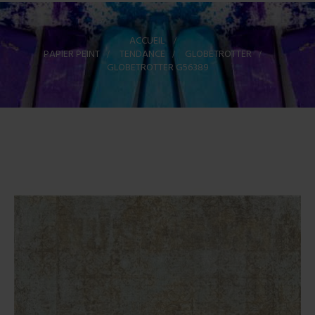
ACCUEIL
>
PAPIER PEINT
>
TENDANCE
>
GLOBETROTTER
>
GLOBETROTTER G56389