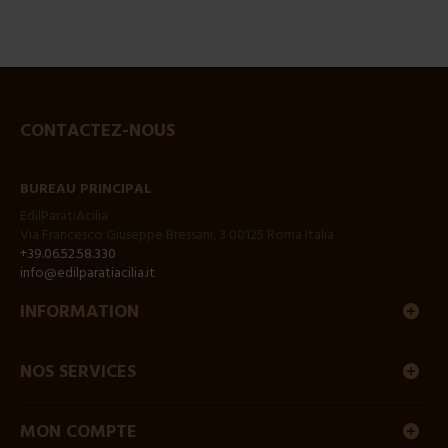
CONTACTEZ-NOUS
BUREAU PRINCIPAL
EdilParatiAcilia
Via Francesco Giuseppe Bressani, 3 00125 Roma Italia
+39.06.52.58.330
info@edilparatiacilia.it
INFORMATION
NOS SERVICES
MON COMPTE