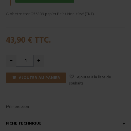
Globetrotter G56389 papier Peint Non-tissé (TNT).
43,90 €
TTC.
Ajouter à la liste de
AJOUTER AU PANIER
souhaits
Impression
FICHE TECHNIQUE