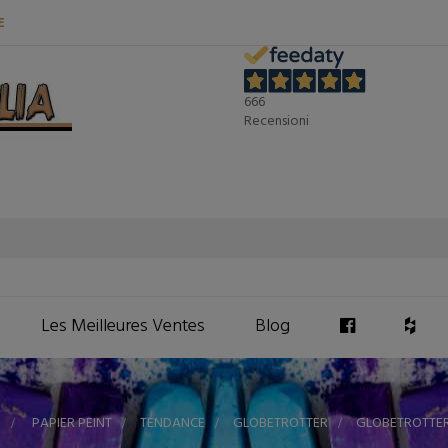
E
666
Recensioni
Les Meilleures Ventes
Blog
>
PAPIER PEINT
>
TENDANCE
>
GLOBETROTTER
>
GLOBETROTTER