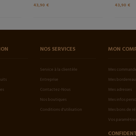
43,90 €
43,90 €
ION
NOS SERVICES
MON COM
Service à la clientèle
Mes command
uits
Entreprise
Mes bordereaux
tes
Contactez-Nous
Mes adresses
Nos boutiques
Mes infos pers
Conditions d'utilisation
Mes bons de ré
Vos paramètres
CONFIDENT