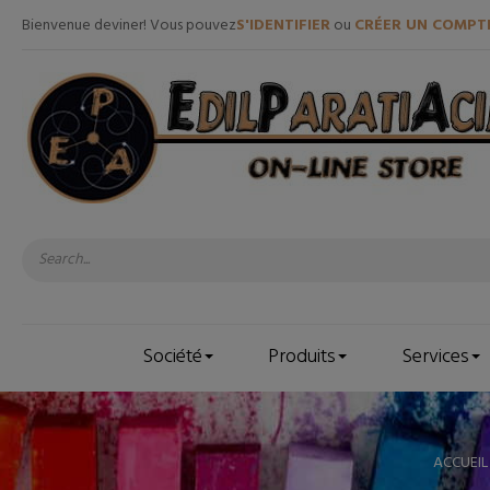
Bienvenue deviner! Vous pouvez
S'IDENTIFIER
ou
CRÉER UN COMPT
Société
Produits
Services
ACCUEIL