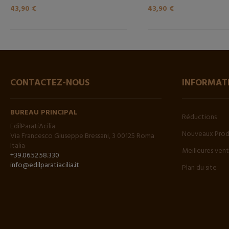
43,90 €
43,90 €
CONTACTEZ-NOUS
INFORMAT
BUREAU PRINCIPAL
Réductions
EdilParatiAcilia
Nouveaux Prod
Via Francesco Giuseppe Bressani, 3 00125 Roma
Italia
Meilleures ven
+39.06.52.58.330
info@edilparatiacilia.it
Plan du site