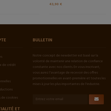
43,90 €
PTE
BULLETIN
Notre concept de newsletter est basé sur la
es
volonté de maintenir une relation de confiance
 de crédit
constante avec nos clients. En vous inscrivant,
vous aurez l'avantage de recevoir des offres
promotionnelles en avant-première et toutes les
onnelles
mises à jour les plus importantes de l'industrie.
ductions
 de cookies
IALITÉ ET