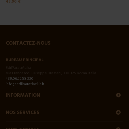
43,90 €
CONTACTEZ-NOUS
BUREAU PRINCIPAL
EdilParatiAcilia
Via Francesco Giuseppe Bressani, 3 00125 Roma Italia
+39.06.52.58.330
info@edilparatiacilia.it
INFORMATION
NOS SERVICES