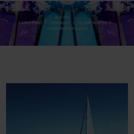
ACCUEIL
>
PAPIER PEINT
>
TENDANCE
>
GLOBETROTTER
>
GLOBETROTTER G45271