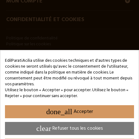
MON COMPTE
CONFIDENTIALITÉ ET COOKIES
Politique de confidentialité
Politique sur les cookies
BULLETIN
EdilParatiAcilia utilise des cookies techniques et d'autres types de
cookies ne seront utilisés qu'avec le consentement de l'utilisateur,
comme indiqué dans la politique en matière de cookies. Le
consentement peut être modifié ou révoqué à tout moment depuis
vos paramètres.
Utilisez le bouton « Accepter » pour accepter. Utilisez le bouton «
Rejeter » pour continuer sans accepter.
Copyright © 2024 by 3Enne s.r.l.s. P.IVA/C.F.: 13466181008
Numéro d'enregistrement REA : RM-1449325 - Registre du
Commerce de Rome
done_all
Accepter
Website Developed by M.Borzacchini - TestSide
clear
Refuser tous les cookies