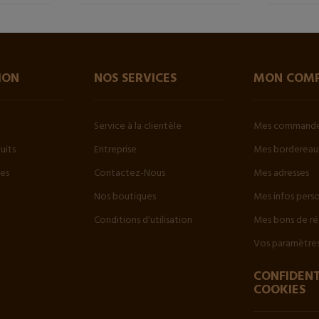
ION
NOS SERVICES
MON COM
Service à la clientèle
Mes command
uits
Entreprise
Mes bordereaux
tes
Contactez-Nous
Mes adresses
Nos boutiques
Mes infos pers
Conditions d'utilisation
Mes bons de ré
Vos paramètres
CONFIDENT
COOKIES