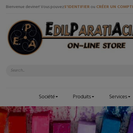
Bienvenue deviner! Vous pouvez
S'IDENTIFIER
ou
CRÉER UN COMPT
Société
Produits
Services