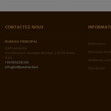
CONTACTEZ-NOUS
INFORMAT
BUREAU PRINCIPAL
Réductions
EdilParatiAcilia
Nouveaux Prod
Via Francesco Giuseppe Bressani, 3 00125 Roma
Italia
Meilleures ven
+39.06.52.58.330
info@edilparatiacilia.it
Plan du site