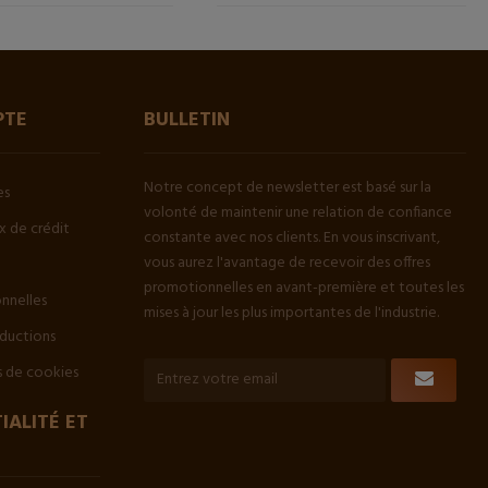
PTE
BULLETIN
Notre concept de newsletter est basé sur la
es
volonté de maintenir une relation de confiance
 de crédit
constante avec nos clients. En vous inscrivant,
vous aurez l'avantage de recevoir des offres
promotionnelles en avant-première et toutes les
onnelles
mises à jour les plus importantes de l'industrie.
ductions
 de cookies
IALITÉ ET