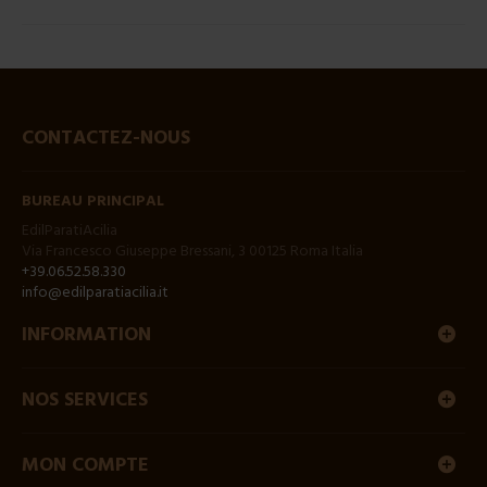
CONTACTEZ-NOUS
BUREAU PRINCIPAL
EdilParatiAcilia
Via Francesco Giuseppe Bressani, 3 00125 Roma Italia
+39.06.52.58.330
info@edilparatiacilia.it
INFORMATION
NOS SERVICES
MON COMPTE