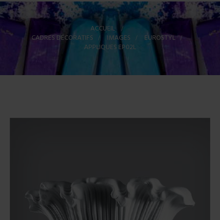
ACCUEIL
>
CADRES DÉCORATIFS
>
IMAGES
>
EUROSTYL
>
APPLIQUES EP02L