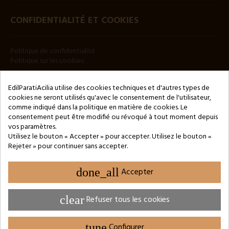
CONFIDENTIALITÉ ET COOKIES
Politique de confidentialité
Politique sur les cookies
BULLETIN
EdilParatiAcilia utilise des cookies techniques et d'autres types de
cookies ne seront utilisés qu'avec le consentement de l'utilisateur,
comme indiqué dans la politique en matière de cookies. Le
consentement peut être modifié ou révoqué à tout moment depuis
vos paramètres.
Utilisez le bouton « Accepter » pour accepter. Utilisez le bouton «
Rejeter » pour continuer sans accepter.
Copyright © 2024 by 3Enne s.r.l.s. P.IVA/C.F.: 13466181008
Numéro d'enregistrement REA : RM-1449325 - Registre du
Commerce de Rome
done_all
Accepter
Website Developed by M.Borzacchini - TestSide
clear
Refuser tous les cookies
tune
Configurer