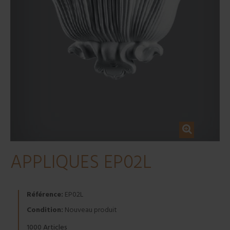
APPLIQUES EP02L
Référence:
EP02L
Condition:
Nouveau produit
Articles
1000