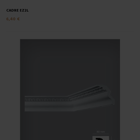
CADRE EZ2L
6,40 €