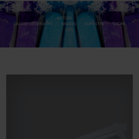
ACCUEIL
>
CADRES DÉCORATIFS
>
IMAGES
>
EUROSTYL
>
CADRE
EZ1L