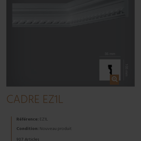
CADRE EZ1L
Référence:
EZ1L
Condition:
Nouveau produit
Articles
907