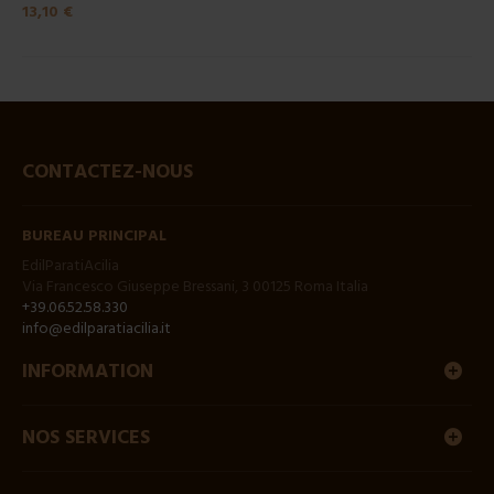
13,10 €
CONTACTEZ-NOUS
BUREAU PRINCIPAL
EdilParatiAcilia
Via Francesco Giuseppe Bressani, 3 00125 Roma Italia
+39.06.52.58.330
info@edilparatiacilia.it
INFORMATION
NOS SERVICES