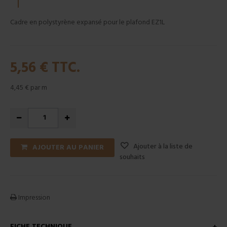
Cadre en polystyrène expansé pour le plafond EZ1L
5,56 €
TTC.
4,45 €
par m
Ajouter à la liste de
AJOUTER AU PANIER
souhaits
Impression
FICHE TECHNIQUE