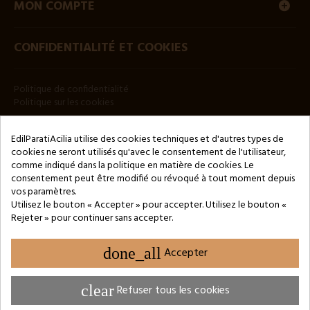
MON COMPTE
CONFIDENTIALITÉ ET COOKIES
Politique de confidentialité
Politique sur les cookies
BULLETIN
EdilParatiAcilia utilise des cookies techniques et d'autres types de
cookies ne seront utilisés qu'avec le consentement de l'utilisateur,
comme indiqué dans la politique en matière de cookies. Le
consentement peut être modifié ou révoqué à tout moment depuis
vos paramètres.
Utilisez le bouton « Accepter » pour accepter. Utilisez le bouton «
Rejeter » pour continuer sans accepter.
Copyright © 2024 by 3Enne s.r.l.s. P.IVA/C.F.: 13466181008
Numéro d'enregistrement REA : RM-1449325 - Registre du
Commerce de Rome
done_all
Accepter
Website Developed by M.Borzacchini - TestSide
clear
Refuser tous les cookies