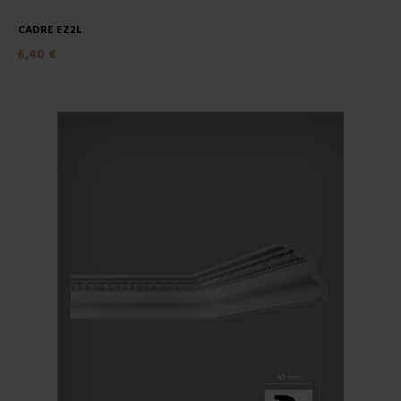
CADRE EZ2L
6,40 €