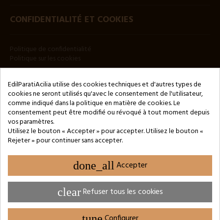
CONFIDENTIALITÉ ET COOKIES
Politique de confidentialité
Politique sur les cookies
BULLETIN
EdilParatiAcilia utilise des cookies techniques et d'autres types de
cookies ne seront utilisés qu'avec le consentement de l'utilisateur,
comme indiqué dans la politique en matière de cookies. Le
consentement peut être modifié ou révoqué à tout moment depuis
vos paramètres.
Utilisez le bouton « Accepter » pour accepter. Utilisez le bouton «
Rejeter » pour continuer sans accepter.
Copyright © 2024 by 3Enne s.r.l.s. P.IVA/C.F.: 13466181008
Numéro d'enregistrement REA : RM-1449325 - Registre du
Commerce de Rome
done_all
Accepter
Website Developed by M.Borzacchini - TestSide
clear
Refuser tous les cookies
tune
Configurer