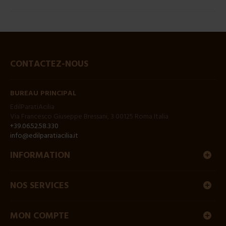
CONTACTEZ-NOUS
BUREAU PRINCIPAL
EdilParatiAcilia
Via Francesco Giuseppe Bressani, 3 00125 Roma Italia
+39.06.52.58.330
info@edilparatiacilia.it
INFORMATION
NOS SERVICES
MON COMPTE