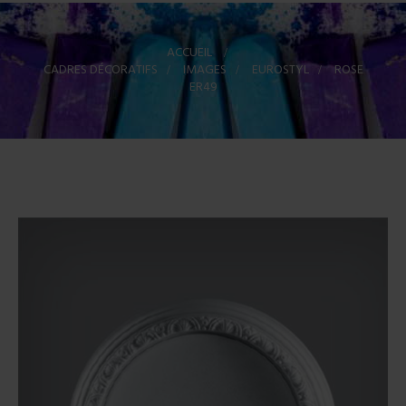
ACCUEIL
>
CADRES DÉCORATIFS
>
IMAGES
>
EUROSTYL
>
ROSE
ER49