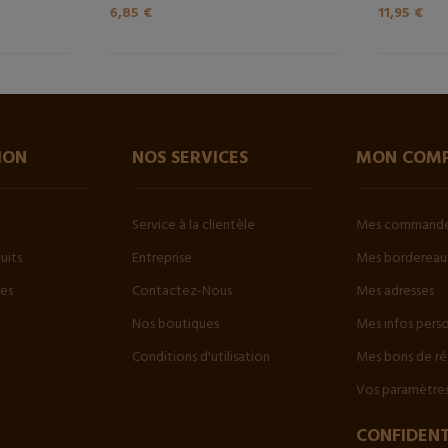
6,85 €
11,95 €
ION
NOS SERVICES
MON COM
Service à la clientèle
Mes command
uits
Entreprise
Mes bordereaux
tes
Contactez-Nous
Mes adresses
Nos boutiques
Mes infos pers
Conditions d'utilisation
Mes bons de ré
Vos paramètres
CONFIDENT