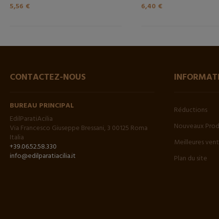
5,56 €
6,40 €
CONTACTEZ-NOUS
INFORMAT
BUREAU PRINCIPAL
Réductions
EdilParatiAcilia
Nouveaux Prod
Via Francesco Giuseppe Bressani, 3 00125 Roma
Italia
Meilleures ven
+39.06.52.58.330
info@edilparatiacilia.it
Plan du site