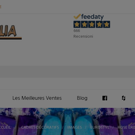
E
666
Recensioni
Les Meilleures Ventes
Blog
CCUEIL
>
CADRES DÉCORATIFS
>
IMAGES
>
EUROSTYL
>
ROSE ER0