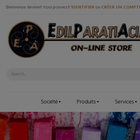
Bienvenue deviner! Vous pouvez
S'IDENTIFIER
ou
CRÉER UN COMPT
Société
Produits
Services
A