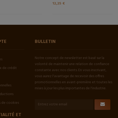
12,25 €
PTE
BULLETIN
Notre concept de newsletter est basé sur la
es
volonté de maintenir une relation de confiance
 de crédit
constante avec nos clients. En vous inscrivant,
vous aurez l'avantage de recevoir des offres
promotionnelles en avant-première et toutes les
onnelles
mises à jour les plus importantes de l'industrie.
ductions
 de cookies
IALITÉ ET