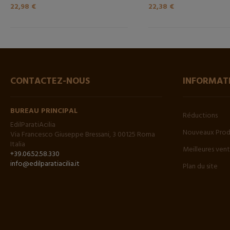
22,98 €
22,38 €
CONTACTEZ-NOUS
INFORMAT
BUREAU PRINCIPAL
Réductions
EdilParatiAcilia
Nouveaux Prod
Via Francesco Giuseppe Bressani, 3 00125 Roma
Italia
Meilleures ven
+39.06.52.58.330
info@edilparatiacilia.it
Plan du site