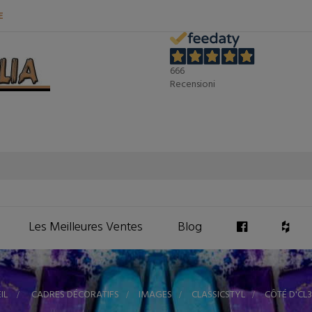
E
666
Recensioni
Les Meilleures Ventes
Blog
IL
>
CADRES DÉCORATIFS
>
IMAGES
>
CLASSICSTYL
>
CÔTÉ D'CL