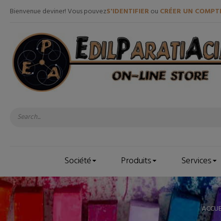
Bienvenue deviner! Vous pouvez
S'IDENTIFIER
ou
CRÉER UN COMPT
Société
Produits
Services
ACCUE