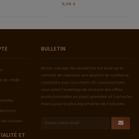
8,08 €
PTE
BULLETIN
Notre concept de newsletter est basé sur la
es
volonté de maintenir une relation de confiance
 de crédit
constante avec nos clients. En vous inscrivant,
vous aurez l'avantage de recevoir des offres
promotionnelles en avant-première et toutes les
onnelles
mises à jour les plus importantes de l'industrie.
ductions
 de cookies
IALITÉ ET