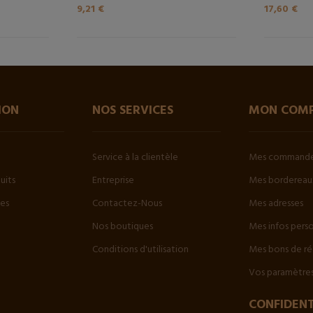
9,21 €
17,60 €
ION
NOS SERVICES
MON COM
Service à la clientèle
Mes command
uits
Entreprise
Mes bordereaux
tes
Contactez-Nous
Mes adresses
Nos boutiques
Mes infos pers
Conditions d'utilisation
Mes bons de ré
Vos paramètres
CONFIDENT