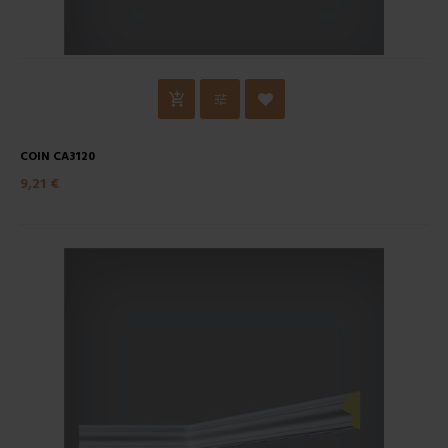
COIN CA3120
9,21 €