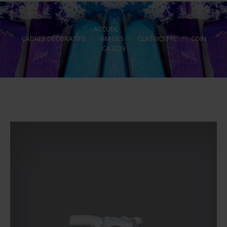
ACCUEIL
>
CADRES DÉCORATIFS
>
IMAGES
>
CLASSICSTYL
>
COIN
CA3209