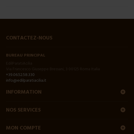
CONTACTEZ-NOUS
BUREAU PRINCIPAL
EdilParatiAcilia
Via Francesco Giuseppe Bressani, 3 00125 Roma Italia
+39.06.52.58.330
info@edilparatiacilia.it
INFORMATION
NOS SERVICES
MON COMPTE