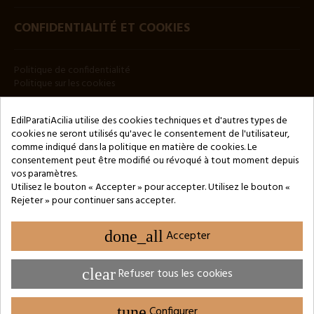
CONFIDENTIALITÉ ET COOKIES
Politique de confidentialité
Politique sur les cookies
BULLETIN
EdilParatiAcilia utilise des cookies techniques et d'autres types de
cookies ne seront utilisés qu'avec le consentement de l'utilisateur,
comme indiqué dans la politique en matière de cookies. Le
consentement peut être modifié ou révoqué à tout moment depuis
vos paramètres.
Utilisez le bouton « Accepter » pour accepter. Utilisez le bouton «
Rejeter » pour continuer sans accepter.
Copyright © 2024 by 3Enne s.r.l.s. P.IVA/C.F.: 13466181008
Numéro d'enregistrement REA : RM-1449325 - Registre du
Commerce de Rome
done_all
Accepter
Website Developed by M.Borzacchini - TestSide
clear
Refuser tous les cookies
tune
Configurer