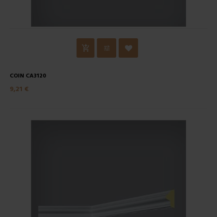
COIN CA3120
9,21 €