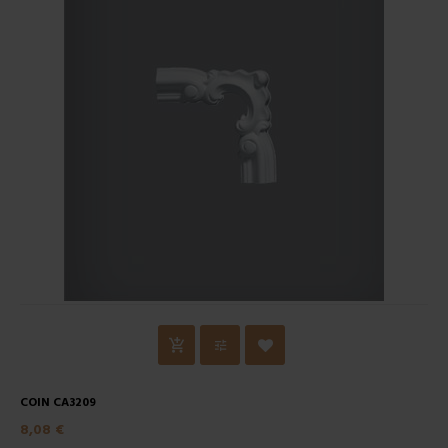
COIN CA3209
8,08 €