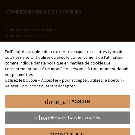
CONFIDENTIALITÉ ET COOKIES
Politique de confidentialité
Politique sur les cookies
BULLETIN
EdilParatiAcilia utilise des cookies techniques et d'autres types de
cookies ne seront utilisés qu'avec le consentement de l'utilisateur,
comme indiqué dans la politique en matière de cookies. Le
consentement peut être modifié ou révoqué à tout moment depuis
vos paramètres.
Utilisez le bouton « Accepter » pour accepter. Utilisez le bouton «
Rejeter » pour continuer sans accepter.
Copyright © 2024 by 3Enne s.r.l.s. P.IVA/C.F.: 13466181008
Numéro d'enregistrement REA : RM-1449325 - Registre du
Commerce de Rome
done_all
Accepter
Website Developed by M.Borzacchini - TestSide
clear
Refuser tous les cookies
tune
Configurer