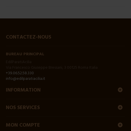
CONTACTEZ-NOUS
BUREAU PRINCIPAL
EdilParatiAcilia
Via Francesco Giuseppe Bressani, 3 00125 Roma Italia
+39.06.52.58.330
info@edilparatiacilia.it
INFORMATION
NOS SERVICES
MON COMPTE