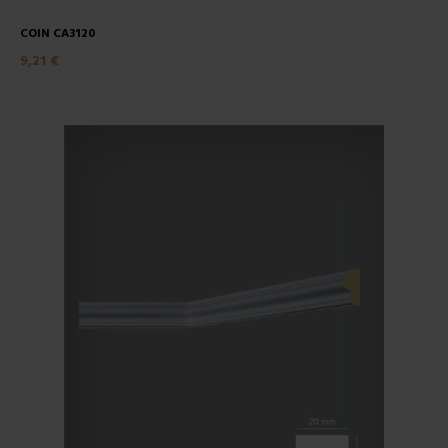
COIN CA3120
9,21 €