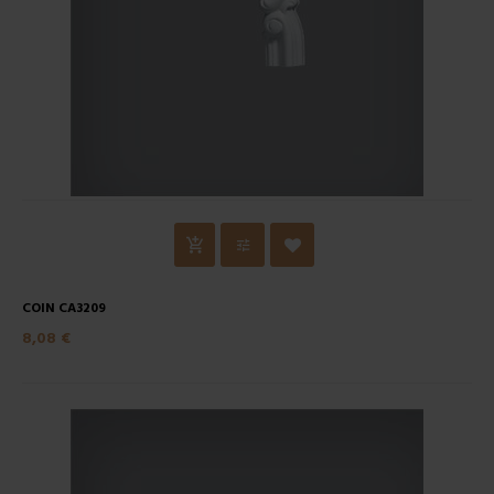
COIN CA3209
8,08 €