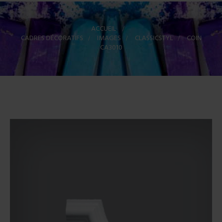
ACCUEIL
>
CADRES DÉCORATIFS
>
IMAGES
>
CLASSICSTYL
>
COIN
CA3010