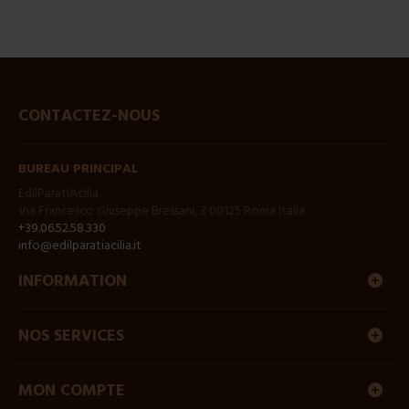
CONTACTEZ-NOUS
BUREAU PRINCIPAL
EdilParatiAcilia
Via Francesco Giuseppe Bressani, 3 00125 Roma Italia
+39.06.52.58.330
info@edilparatiacilia.it
INFORMATION
NOS SERVICES
MON COMPTE