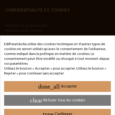
CONFIDENTIALITÉ ET COOKIES
Politique de confidentialité
Politique sur les cookies
BULLETIN
EdilParatiAcilia utilise des cookies techniques et d'autres types de
cookies ne seront utilisés qu'avec le consentement de l'utilisateur,
comme indiqué dans la politique en matière de cookies. Le
consentement peut être modifié ou révoqué à tout moment depuis
vos paramètres.
Utilisez le bouton « Accepter » pour accepter. Utilisez le bouton «
Rejeter » pour continuer sans accepter.
Copyright © 2024 by 3Enne s.r.l.s. P.IVA/C.F.: 13466181008
Numéro d'enregistrement REA : RM-1449325 - Registre du
Commerce de Rome
done_all
Accepter
Website Developed by M.Borzacchini - TestSide
clear
Refuser tous les cookies
tune
Configurer