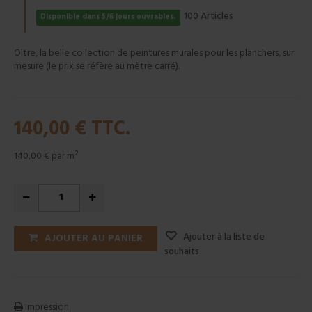
Articles
100
Disponible dans 5/6 jours ouvrables.
Oltre, la belle collection de peintures murales pour les planchers, sur
mesure (le prix se réfère au mètre carré).
140,00 €
TTC.
140,00 €
par m²
Ajouter à la liste de
AJOUTER AU PANIER
souhaits
Impression