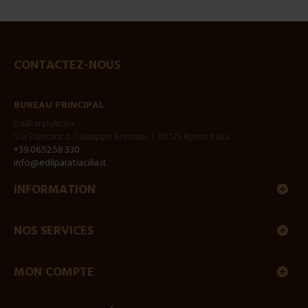
CONTACTEZ-NOUS
BUREAU PRINCIPAL
EdilParatiAcilia
Via Francesco Giuseppe Bressani, 3 00125 Roma Italia
+39.06.52.58.330
info@edilparatiacilia.it
INFORMATION
NOS SERVICES
MON COMPTE