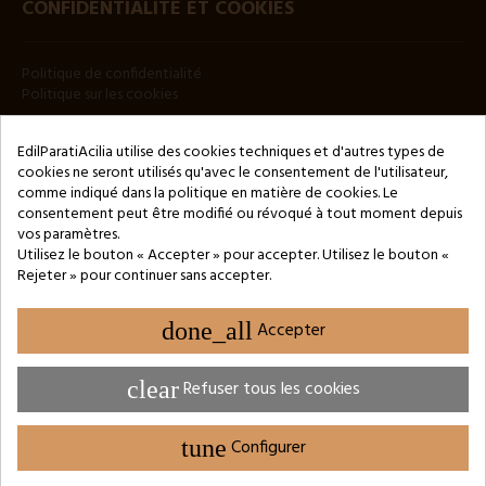
CONFIDENTIALITÉ ET COOKIES
Politique de confidentialité
Politique sur les cookies
BULLETIN
EdilParatiAcilia utilise des cookies techniques et d'autres types de
cookies ne seront utilisés qu'avec le consentement de l'utilisateur,
comme indiqué dans la politique en matière de cookies. Le
consentement peut être modifié ou révoqué à tout moment depuis
vos paramètres.
Utilisez le bouton « Accepter » pour accepter. Utilisez le bouton «
Rejeter » pour continuer sans accepter.
Copyright © 2024 by 3Enne s.r.l.s. P.IVA/C.F.: 13466181008
Numéro d'enregistrement REA : RM-1449325 - Registre du
Commerce de Rome
done_all
Accepter
Website Developed by M.Borzacchini - TestSide
clear
Refuser tous les cookies
tune
Configurer
PARAMÈTRES DES COOKIES