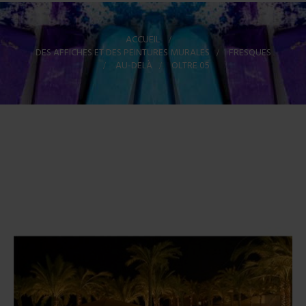
ACCUEIL
>
DES AFFICHES ET DES PEINTURES MURALES
>
FRESQUES
>
AU-DELÀ
>
OLTRE 05