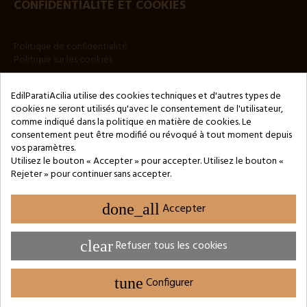
CONFIDENTIALITÉ ET COOKIES
Politique de confidentialité
Politique sur les cookies
BULLETIN
EdilParatiAcilia utilise des cookies techniques et d'autres types de
cookies ne seront utilisés qu'avec le consentement de l'utilisateur,
comme indiqué dans la politique en matière de cookies. Le
consentement peut être modifié ou révoqué à tout moment depuis
vos paramètres.
Utilisez le bouton « Accepter » pour accepter. Utilisez le bouton «
Rejeter » pour continuer sans accepter.
Copyright © 2024 by 3Enne s.r.l.s. P.IVA/C.F.: 13466181008
Numéro d'enregistrement REA : RM-1449325 - Registre du
Commerce de Rome
done_all
Accepter
Website Developed by M.Borzacchini - TestSide
clear
Refuser tous les cookies
tune
Configurer
PARAMÈTRES DES COOKIES