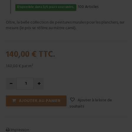
Articles
100
Disponible dans 5/6 jours ouvrables.
Oltre, la belle collection de peintures murales pour les planchers, sur
mesure (le prix se réfère au mètre carré).
140,00 €
TTC.
140,00 €
par m²
Ajouter à la liste de
AJOUTER AU PANIER
souhaits
Impression