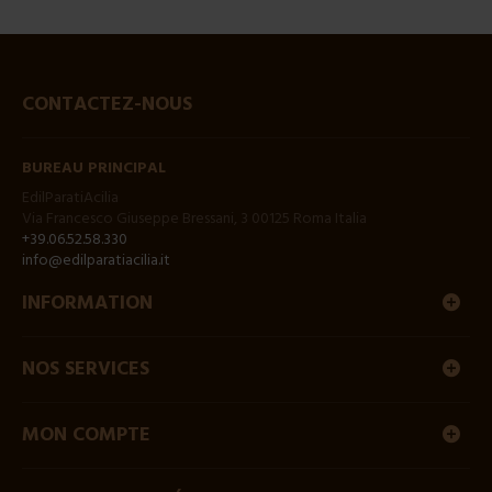
CONTACTEZ-NOUS
BUREAU PRINCIPAL
EdilParatiAcilia
Via Francesco Giuseppe Bressani, 3 00125 Roma Italia
+39.06.52.58.330
info@edilparatiacilia.it
INFORMATION
NOS SERVICES
MON COMPTE