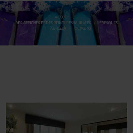
ACCUEIL
>
DES AFFICHES ET DES PEINTURES MURALES
>
FRESQUES
>
AU-DELÀ
>
OLTRE 03