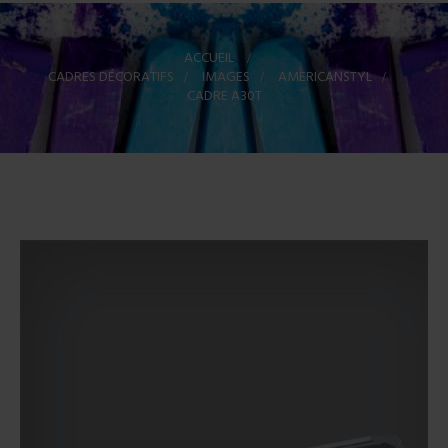
ACCUEIL
>
CADRES DÉCORATIFS
>
IMAGES
>
AMERICANSTYL
>
CADRE A30T