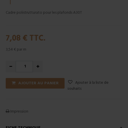
Cadre polistrutturato pour les plafonds A30T
7,08 €
TTC.
3,54 €
par m
Ajouter à la liste de
AJOUTER AU PANIER
souhaits
Impression
FICHE TECHNIQUE