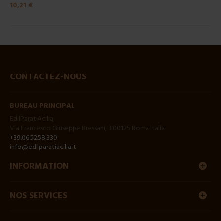
10,21 €
CONTACTEZ-NOUS
BUREAU PRINCIPAL
EdilParatiAcilia
Via Francesco Giuseppe Bressani, 3 00125 Roma Italia
+39.06.52.58.330
info@edilparatiacilia.it
INFORMATION
NOS SERVICES