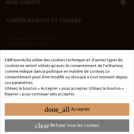
MON COMPTE
CONFIDENTIALITÉ ET COOKIES
Politique de confidentialité
Politique sur les cookies
BULLETIN
EdilParatiAcilia utilise des cookies techniques et d'autres types de
cookies ne seront utilisés qu'avec le consentement de l'utilisateur,
comme indiqué dans la politique en matière de cookies. Le
consentement peut être modifié ou révoqué à tout moment depuis
vos paramètres.
Utilisez le bouton « Accepter » pour accepter. Utilisez le bouton «
Rejeter » pour continuer sans accepter.
Copyright © 2024 by 3Enne s.r.l.s. P.IVA/C.F.: 13466181008
Numéro d'enregistrement REA : RM-1449325 - Registre du
Commerce de Rome
done_all
Accepter
Website Developed by M.Borzacchini - TestSide
clear
Refuser tous les cookies