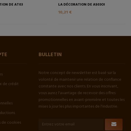
TION DE AT03
LA DÉCORATION DE AS03OI
10,21 €
PTE
BULLETIN
Notre concept de newsletter est basé sur la
es
volonté de maintenir une relation de confiance
 de crédit
constante avec nos clients. En vous inscrivant,
vous aurez l'avantage de recevoir des offres
promotionnelles en avant-première et toutes les
onnelles
mises à jour les plus importantes de l'industrie.
ductions
 de cookies