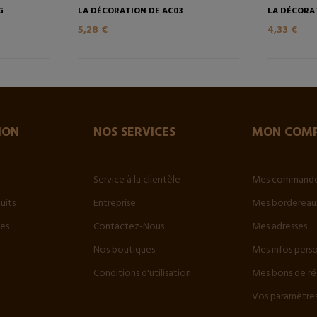
G
LA DÉCORATION DE AC03
LA DÉCORA
5,28 €
4,33 €
ION
NOS SERVICES
MON COM
Service à la clientèle
Mes command
uits
Entreprise
Mes bordereaux
tes
Contactez-Nous
Mes adresses
Nos boutiques
Mes infos pers
Conditions d'utilisation
Mes bons de ré
Vos paramètres