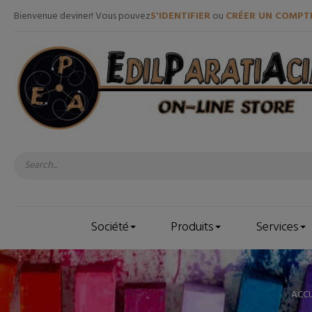
Bienvenue deviner! Vous pouvez
S'IDENTIFIER
ou
CRÉER UN COMPT
Société
Produits
Services
ACCU