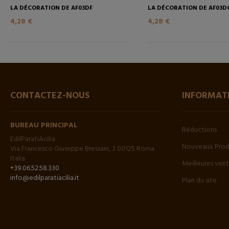
LA DÉCORATION DE AF03DF
LA DÉCORATION DE AF03D
4,28 €
4,28 €
CONTACTEZ-NOUS
INFORMAT
BUREAU PRINCIPAL
Réductions
EdilParatiAcilia
Nouveaux Prod
Via Francesco Giuseppe Bressani, 3 00125 Roma
Italia
Meilleures ven
+39.06.52.58.330
info@edilparatiacilia.it
Plan du site