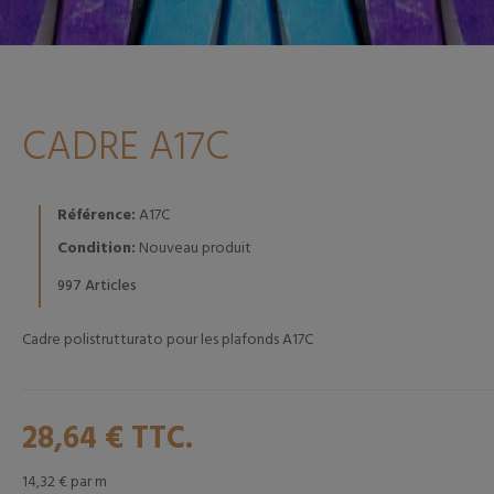
CADRE A17C
Référence:
A17C
Condition:
Nouveau produit
Articles
997
Cadre polistrutturato pour les plafonds A17C
28,64 €
TTC.
14,32 €
par m