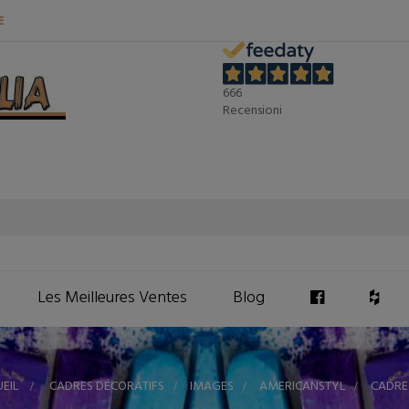
E
666
Recensioni
Les Meilleures Ventes
Blog
EIL
>
CADRES DÉCORATIFS
>
IMAGES
>
AMERICANSTYL
>
CADRE