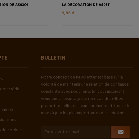
ION DE AS03OI
LA DÉCORATION DE AS03T
9,86 €
PTE
BULLETIN
Notre concept de newsletter est basé sur la
es
volonté de maintenir une relation de confiance
 de crédit
constante avec nos clients. En vous inscrivant,
vous aurez l'avantage de recevoir des offres
promotionnelles en avant-première et toutes les
onnelles
mises à jour les plus importantes de l'industrie.
ductions
 de cookies