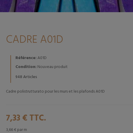
CADRE A01D
Référence:
A01D
Condition:
Nouveau produit
Articles
948
Cadre polistrutturato pour les murs et les plafonds A01D
7,33 €
TTC.
3,66 €
par m