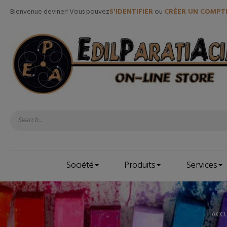
Bienvenue deviner! Vous pouvez
S'IDENTIFIER
ou
CRÉER UN COMPT
Société
Produits
Services
ACCU