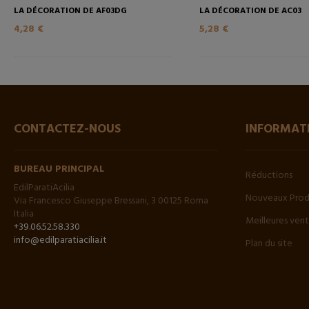
LA DÉCORATION DE AF03DG
LA DÉCORATION DE AC03
4,28 €
5,28 €
CONTACTEZ-NOUS
INFORMAT
BUREAU PRINCIPAL
Réductions
EdilParatiAcilia
Nouveaux Prod
Via Francesco Giuseppe Bressani, 3 00125 Roma
Italia
Meilleures ven
+39.06.52.58.330
info@edilparatiacilia.it
Plan du site