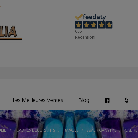
E
666
Recensioni
Les Meilleures Ventes
Blog
EIL
>
CADRES DÉCORATIFS
>
IMAGES
>
AMERICANSTYL
>
CADRE