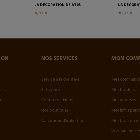
LA DÉCORATION DE AT03
LA DÉCORAT
4,33 €
10,21 €
ION
NOS SERVICES
MON COM
Service à la clientèle
Mes command
uits
Entreprise
Mes bordereaux
tes
Contactez-Nous
Mes adresses
Nos boutiques
Mes infos pers
Conditions d'utilisation
Mes bons de ré
Vos paramètres