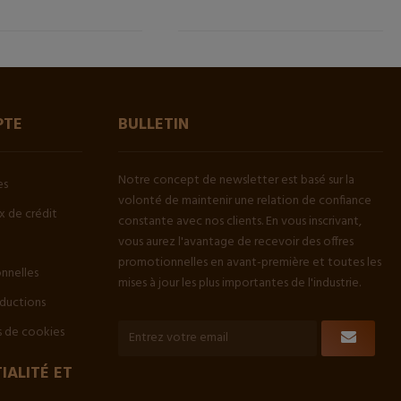
PTE
BULLETIN
Notre concept de newsletter est basé sur la
es
volonté de maintenir une relation de confiance
 de crédit
constante avec nos clients. En vous inscrivant,
vous aurez l'avantage de recevoir des offres
promotionnelles en avant-première et toutes les
onnelles
mises à jour les plus importantes de l'industrie.
ductions
 de cookies
IALITÉ ET