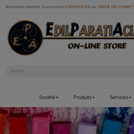
Bienvenue deviner! Vous pouvez
S'IDENTIFIER
ou
CRÉER UN COMPT
Société
Produits
Services
AC