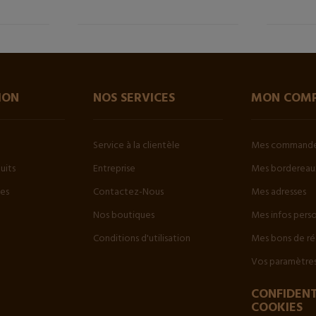
ION
NOS SERVICES
MON COM
Service à la clientèle
Mes command
uits
Entreprise
Mes bordereaux
tes
Contactez-Nous
Mes adresses
Nos boutiques
Mes infos pers
Conditions d'utilisation
Mes bons de ré
Vos paramètres
CONFIDENT
COOKIES