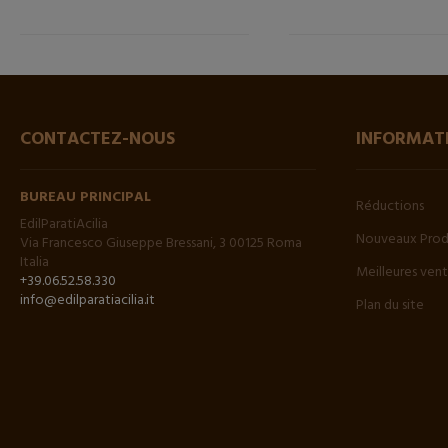
CONTACTEZ-NOUS
INFORMAT
BUREAU PRINCIPAL
Réductions
EdilParatiAcilia
Nouveaux Prod
Via Francesco Giuseppe Bressani, 3 00125 Roma
Italia
Meilleures ven
+39.06.52.58.330
info@edilparatiacilia.it
Plan du site