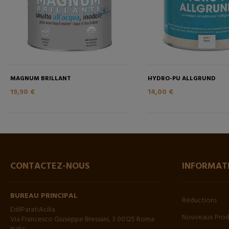
MAGNUM BRILLANT
HYDRO-PU ALLGRUND
19,90 €
14,00 €
CONTACTEZ-NOUS
INFORMAT
BUREAU PRINCIPAL
Réductions
EdilParatiAcilia
Nouveaux Prod
Via Francesco Giuseppe Bressani, 3 00125 Roma