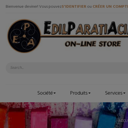
Bienvenue deviner! Vous pouvez
S'IDENTIFIER
ou
CRÉER UN COMPT
Société
Produits
Services
ACCU