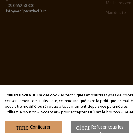
Italia
Meilleures ven
+39.06.52.58.330
info@edilparatiacilia.it
Plan du site
EdilParatiAcilia utilise des cookies techniques et d'autres types de cooki
consentement de l'utilisateur, comme indiqué dans la politique en mat
peut être modifié ou révoqué à tout moment depuis vos paramètres.
Copyright © 2024 by 3Enne s.r.l.s. P.IVA/C.F.: 13466181008
Utilisez le bouton « Accepter » pour accepter. Utilisez le bouton « Reje
Numéro d'enregistrement REA : RM-1449325 - Registre du Commerce 
Website Developed by M.Borzacchini - TestSide
tune
Configurer
clear
Refuser tous les