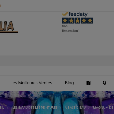
E
666
Recensioni
Les Meilleures Ventes
Blog
EIL
>
LES ÉMAUX ET LES PEINTURES
>
À BASE D'EAU
>
MAGNUM DE 