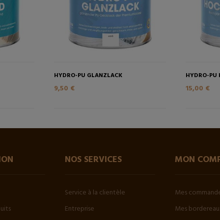
HYDRO-PU GLANZLACK
HYDRO-PU
9,50 €
15,00 €
ION
NOS SERVICES
MON COM
Service à la clientèle
Mes command
uits
Entreprise
Mes bordereaux