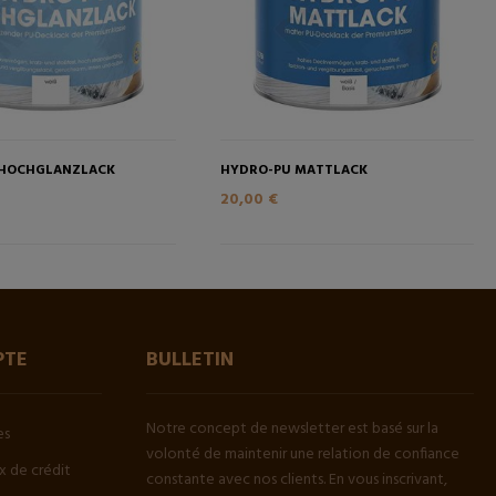
 HOCHGLANZLACK
HYDRO-PU MATTLACK
20,00 €
PTE
BULLETIN
Notre concept de newsletter est basé sur la
es
volonté de maintenir une relation de confiance
 de crédit
constante avec nos clients. En vous inscrivant,