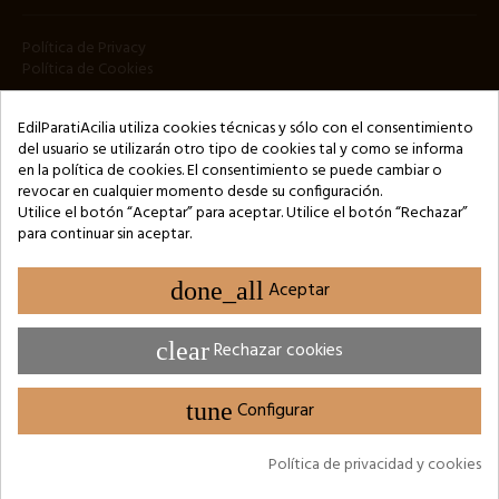
Política de Privacy
Política de Cookies
HOJA INFORMATIVA
EdilParatiAcilia utiliza cookies técnicas y sólo con el consentimiento
del usuario se utilizarán otro tipo de cookies tal y como se informa
en la política de cookies. El consentimiento se puede cambiar o
revocar en cualquier momento desde su configuración.
Utilice el botón “Aceptar” para aceptar. Utilice el botón “Rechazar”
para continuar sin aceptar.
Copyright © 2024 by 3Enne s.r.l.s. P.IVA/C.F.: 13466181008
Número de registro REA: RM-1449325 - Registro Mercantil de Roma
done_all
Aceptar
Website Developed by M.Borzacchini - TestSide
clear
Rechazar cookies
tune
Configurar
CONFIGURACIÓN DE COOKIES
Política de privacidad y cookies
Sitio protegido por reCAPTCHA.
Privacidad
-
Términos