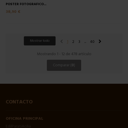
POSTER FOTOGRAFICO...
38,90 €
Mostrar todo
1
2
3
...
40
Mostrando 1 - 12 de 478 artículo
Comparar (
0
)
CONTACTO
OFICINA PRINCIPAL
EdilParatiAcilia