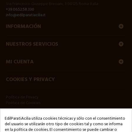
Via Francesco Giuseppe Bressani, 3 00125 Roma Italia
+39.06.52.58.330
info@edilparatiacilia.it
INFORMACIÓN
NUESTROS SERVICIOS
MI CUENTA
COOKIES Y PRIVACY
Política de Privacy
Política de Cookies
HOJA INFORMATIVA
EdilParatiAcilia utiliza cookies técnicas y sólo con el consentimiento
del usuario se utilizarán otro tipo de cookies tal y como se informa
en la política de cookies. El consentimiento se puede cambiar o