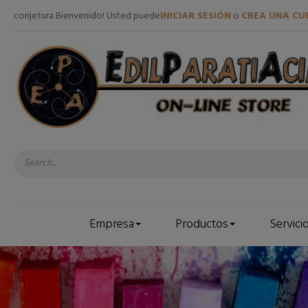
conjetura Bienvenido! Usted puede
INICIAR SESIÓN
o
CREA UNA CU
Empresa
Productos
Servici