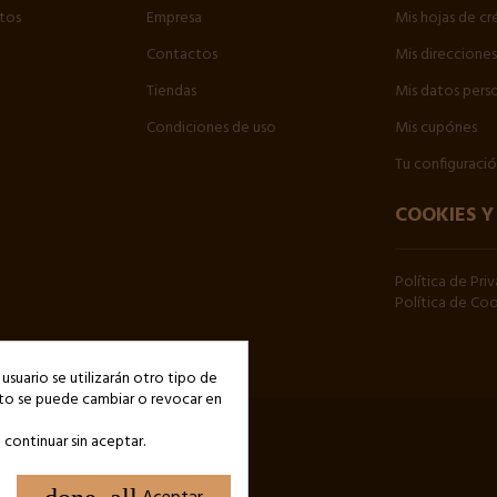
tos
Empresa
Mis hojas de cr
Contactos
Mis direcciones
Tiendas
Mis datos pers
Condiciones de uso
Mis cupónes
Tu configuraci
COOKIES Y
Política de Pri
Política de Co
 usuario se utilizarán otro tipo de
nto se puede cambiar o revocar en
 continuar sin aceptar.