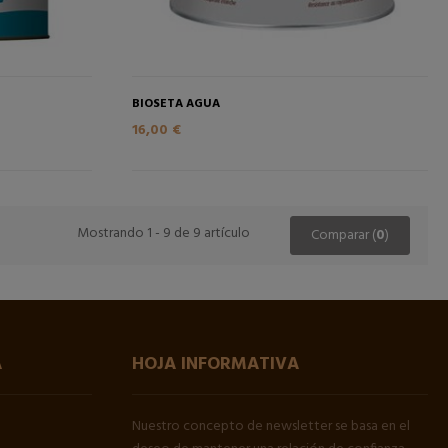
BIOSETA AGUA
16,00 €
Mostrando 1 - 9 de 9 artículo
Comparar (
0
)
A
HOJA INFORMATIVA
Nuestro concepto de newsletter se basa en el