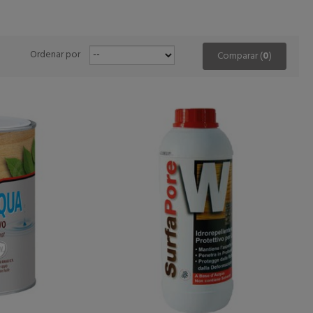
Ordenar por
Comparar (
0
)
STA
AÑADIR A LA CESTA