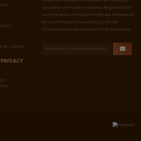
deseo de mantener una relación de confianza
édito
constante con nuestros clientes. Registrándose
usted tendrá la ventaja de recibir una vista previa
de las ofertas promocionales y todas las
onales
actualizaciones más importantes de la industria.
ón de cookies
 PRIVACY
vacy
okies