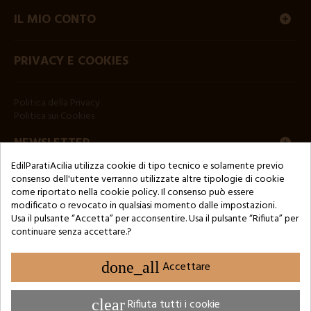
IL MIO CONTO
PRIVACY E COOKIES
Politica della Privacy
Politica sui Cookies
NEWSLETTER
EdilParatiAcilia utilizza cookie di tipo tecnico e solamente previo
consenso dell'utente verranno utilizzate altre tipologie di cookie
come riportato nella cookie policy. Il consenso può essere
modificato o revocato in qualsiasi momento dalle impostazioni.
Usa il pulsante “Accetta” per acconsentire. Usa il pulsante “Rifiuta” per
continuare senza accettare.?
Copyright © 2024 by 3Enne s.r.l.s. P.IVA/C.F.: 13466181008
Numero di iscrizione REA: RM-1449325 - Registro delle Imprese di
Roma
done_all
Accettare
Website Developed by M.Borzacchini - TestSide
clear
Rifiuta tutti i cookie