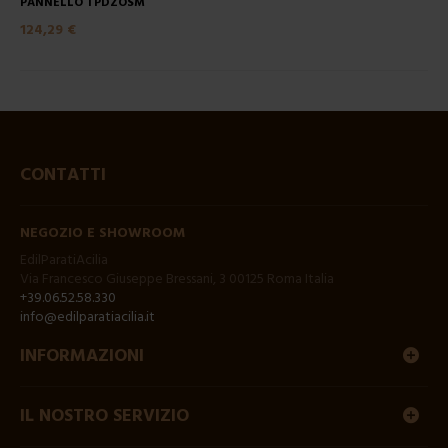
PANNELLO TPDZOSM
124,29 €
CONTATTI
NEGOZIO E SHOWROOM
EdilParatiAcilia
Via Francesco Giuseppe Bressani, 3 00125 Roma Italia
+39.06.52.58.330
info@edilparatiacilia.it
INFORMAZIONI
IL NOSTRO SERVIZIO