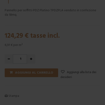
Pannello per soffitti PDZ Platino TPDZPLA venduto in confezione
da 18mq.
124,29 €
tasse incl.
6,91 €
per m²
Aggiungi alla lista dei
AGGIUNGI AL CARRELLO
desideri
Stampa