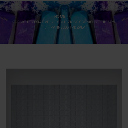
HOME
>
CORNICI DECORATIVE
>
COLLEZIONE CORNICI
>
TILESTYL
>
PANNELLO TPDZPLA