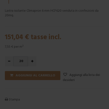
Lastra isolante Climapron 6 mm HCF620 venduta in confezioni da
20mq.
151,04 €
tasse incl.
7,55 €
per m²
Aggiungi alla lista dei
AGGIUNGI AL CARRELLO
desideri
Stampa