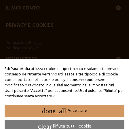
IL MIO CONTO
PRIVACY E COOKIES
Politica della Privacy
Politica sui Cookies
NEWSLETTER
EdilParatiAcilia utilizza cookie di tipo tecnico e solamente previo
consenso dell'utente verranno utilizzate altre tipologie di cookie
come riportato nella cookie policy. Il consenso può essere
modificato o revocato in qualsiasi momento dalle impostazioni.
Usa il pulsante “Accetta” per acconsentire. Usa il pulsante “Rifiuta” per
continuare senza accettare.?
Copyright © 2024 by 3Enne s.r.l.s. P.IVA/C.F.: 13466181008
Numero di iscrizione REA: RM-1449325 - Registro delle Imprese di
Roma
done_all
Accettare
Website Developed by M.Borzacchini - TestSide
clear
Rifiuta tutti i cookie