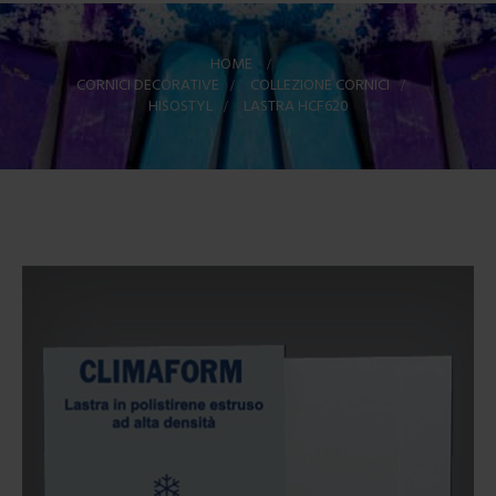
HOME
>
CORNICI DECORATIVE
>
COLLEZIONE CORNICI
>
HISOSTYL
>
LASTRA HCF620