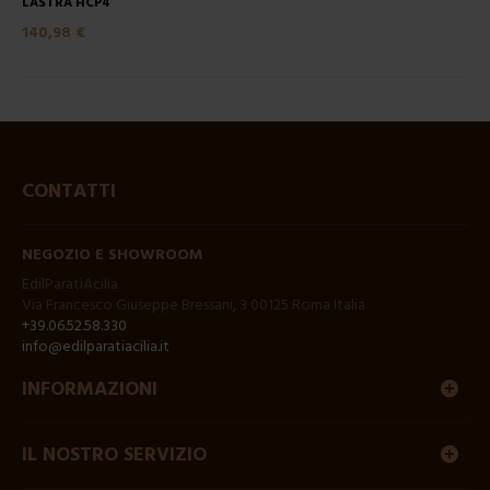
LASTRA HCP4
140,98 €
CONTATTI
NEGOZIO E SHOWROOM
EdilParatiAcilia
Via Francesco Giuseppe Bressani, 3 00125 Roma Italia
+39.06.52.58.330
info@edilparatiacilia.it
INFORMAZIONI
IL NOSTRO SERVIZIO