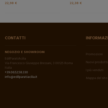
22,98 €
22,38 €
CONTATTI
INFORMAZ
NEGOZIO E SHOWROOM
Promozioni
EdilParatiAcilia
Nuovi prodotti
Via Francesco Giuseppe Bressani, 3 00125 Roma
Italia
I più venduti
+39.06.52.58.330
info@edilparatiacilia.it
Mappa del sito