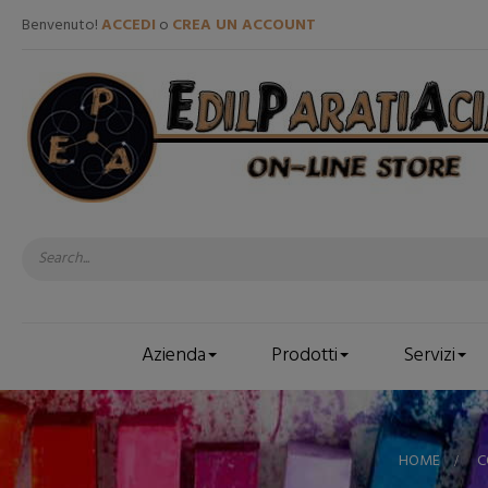
Benvenuto!
ACCEDI
o
CREA UN ACCOUNT
Azienda
Prodotti
Servizi
HOME
>
C