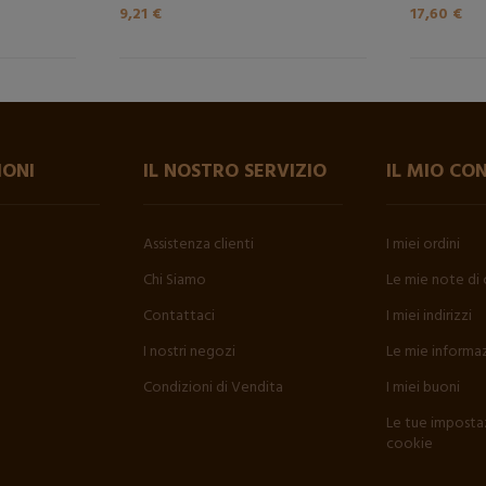
9,21 €
17,60 €
IONI
IL NOSTRO SERVIZIO
IL MIO CO
Assistenza clienti
I miei ordini
Chi Siamo
Le mie note di 
Contattaci
I miei indirizzi
I nostri negozi
Le mie informaz
Condizioni di Vendita
I miei buoni
Le tue impostaz
cookie