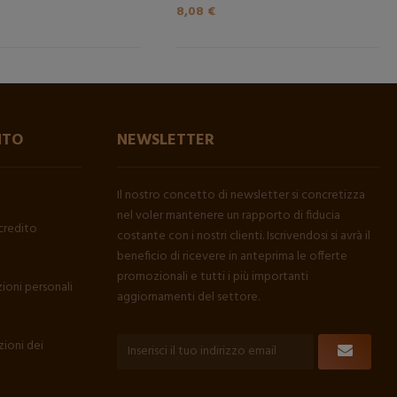
8,08 €
NTO
NEWSLETTER
Il nostro concetto di newsletter si concretizza
nel voler mantenere un rapporto di fiducia
credito
costante con i nostri clienti. Iscrivendosi si avrà il
beneficio di ricevere in anteprima le offerte
promozionali e tutti i più importanti
ioni personali
aggiornamenti del settore.
ioni dei