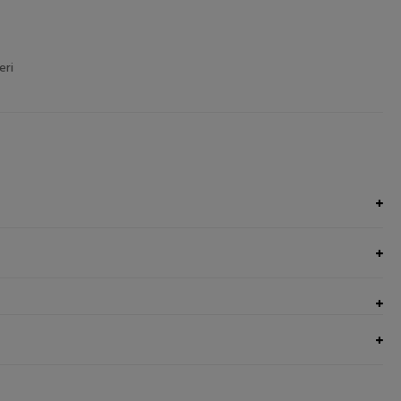
eri
UNGI NEL CARRELLO
AGGIUNGI NEL CARRELLO