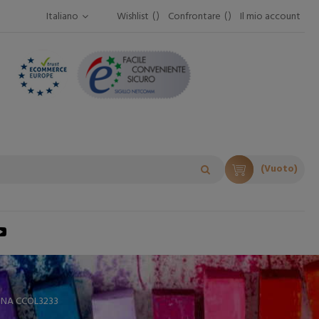
Italiano
Wishlist
Confrontare
Il mio account
(Vuoto)
NA CCOL3233